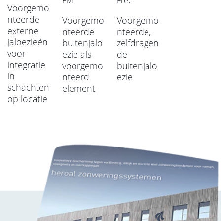
FM
Free
Voorgemo
nteerde
Voorgemo
Voorgemo
externe
nteerde
nteerde,
jaloezieën
buitenjalo
zelfdragen
voor
ezie als
de
integratie
voorgemo
buitenjalo
in
nteerd
ezie
schachten
element
op locatie