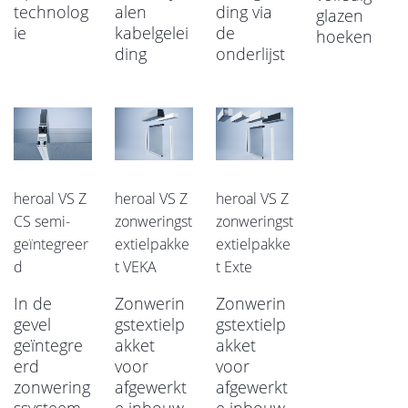
technolog
alen
ding via
glazen
ie
kabelgelei
de
hoeken
ding
onderlijst
heroal VS Z
heroal VS Z
heroal VS Z
CS semi-
zonweringst
zonweringst
geïntegreer
extielpakke
extielpakke
d
t VEKA
t Exte
In de
Zonwerin
Zonwerin
gevel
gstextielp
gstextielp
geïntegre
akket
akket
erd
voor
voor
zonwering
afgewerkt
afgewerkt