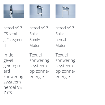
heroal VS Z
heroal VS Z
heroal VS Z
CS semi-
Solar -
Solar -
geïntegreer
Somfy
heroal
d
Motor
Motor
In de
Textiel
Textiel
gevel
zonwering
zonwering
geïntegre
ssysteem
ssysteem
erd
op zonne-
op zonne-
zonwering
energie
energie
ssysteem
heroal VS
Z CS