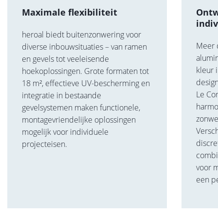
Maximale flexibiliteit
Ontw
indi
heroal biedt buitenzonwering voor
Meer 
diverse inbouwsituaties – van ramen
alumi
en gevels tot veeleisende
kleur 
hoekoplossingen. Grote formaten tot
desig
18 m², effectieve UV-bescherming en
Le Co
integratie in bestaande
harmo
gevelsystemen maken functionele,
zonwe
montagevriendelijke oplossingen
Versch
mogelijk voor individuele
discre
projecteisen.
combi
voor m
een pe