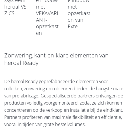
ssysteem
e inbouw
e inbouw
heroal VS
met
met
Z CS
VEKAVARI
opzetkast
ANT-
en van
opzetkast
Exte
en
Zonwering, kant-en-klare elementen van
heroal Ready
De heroal Ready geprefabriceerde elementen voor
rolluiken, zonwering en roldeuren bieden de hoogste mate
van prefabricage. Gespecialiseerde partners ontvangen de
producten volledig voorgemonteerd, zodat ze zich kunnen
concentreren op de verkoop en installatie bij de eindklant.
Partners profiteren van maximale flexibiliteit en efficiëntie,
vooral in tijden van grote bestelvolumes.