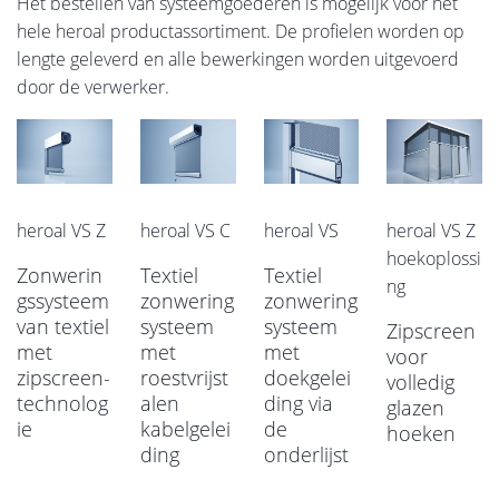
Het bestellen van systeemgoederen is mogelijk voor het
hele heroal productassortiment. De profielen worden op
lengte geleverd en alle bewerkingen worden uitgevoerd
door de verwerker.
heroal VS Z
heroal VS C
heroal VS
heroal VS Z
hoekoplossi
Zonwerin
Textiel
Textiel
ng
gssysteem
zonwering
zonwering
van textiel
systeem
systeem
Zipscreen
met
met
met
voor
zipscreen-
roestvrijst
doekgelei
volledig
technolog
alen
ding via
glazen
ie
kabelgelei
de
hoeken
ding
onderlijst