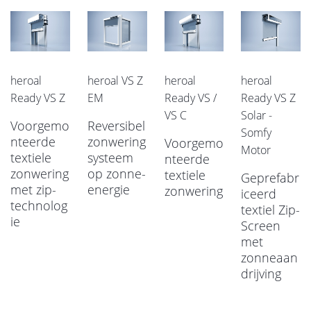
heroal
heroal VS Z
heroal
heroal
Ready VS Z
EM
Ready VS /
Ready VS Z
VS C
Solar -
Voorgemo
Reversibel
Somfy
nteerde
zonwering
Voorgemo
Motor
textiele
systeem
nteerde
zonwering
op zonne-
textiele
Geprefabr
met zip-
energie
zonwering
iceerd
technolog
textiel Zip-
ie
Screen
met
zonneaan
drijving