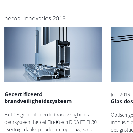
heroal Innovaties 2019
Gecertificeerd
Juni 2019
brandveiligheidssysteem
Glas des
Het CE-gecertificeerde brandveiligheids-
Optisch g
deursysteem heroal Fire
X
tech D 93 FP EI 30
inbouwdie
overtuigt dankzij modulaire opbouw, korte
designstud