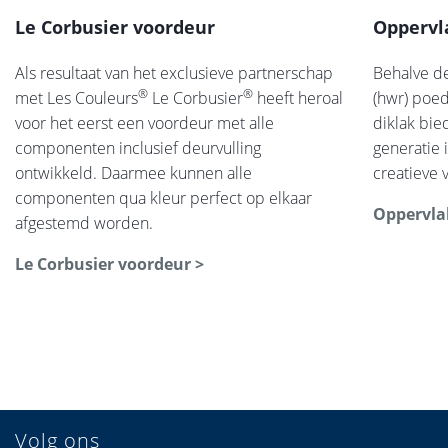
Le Corbusier voordeur
Oppervl
Als resultaat van het exclusieve partnerschap
Behalve d
®
®
met Les Couleurs
Le Corbusier
heeft heroal
(hwr) poed
voor het eerst een voordeur met alle
diklak bie
componenten inclusief deurvulling
generatie 
ontwikkeld. Daarmee kunnen alle
creatieve
componenten qua kleur perfect op elkaar
Oppervla
afgestemd worden.
Le Corbusier voordeur >
Volg ons