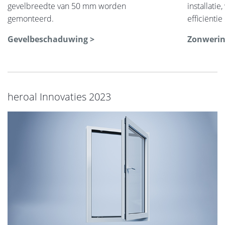
gevelbreedte van 50 mm worden
installati
gemonteerd.
efficiëntie
Gevelbeschaduwing >
Zonwerin
heroal Innovaties 2023