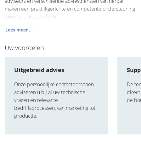
adviseurs en verschillende adviesdiensten van heroal
maken een praktijkgerichte en competente ondersteuning
direct in uw bedrijf mo
Lees meer ...
Uw voordelen
Uitgebreid advies
Supp
Onze persoonlijke contactpersonen
De tec
adviseren u bij al uw technische
direct
vragen en relevante
de bo
bedrijfsprocessen, van marketing tot
productie.