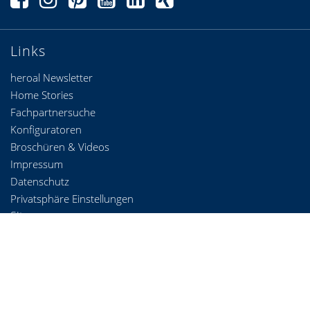
Links
heroal Newsletter
Home Stories
Fachpartnersuche
Konfiguratoren
Broschüren & Videos
Impressum
Datenschutz
Privatsphäre Einstellungen
Sitemap
Kontakt
heroal - Johann Henkenjohann GmbH & Co. KG
Österwieher Str. 80