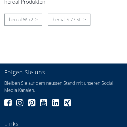
heroal Produkten:
heroal W 72
heroal S 77 SL
Folgen Sie uns
Bleiben Sie auf dem neusten Stand mit unseren Social
Media Kanälen.
Links