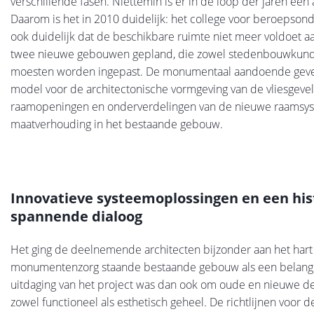
verschillende fasen. Niettemin is er in de loop der jaren een 
Daarom is het in 2010 duidelijk: het college voor beroepso
ook duidelijk dat de beschikbare ruimte niet meer voldoet a
twee nieuwe gebouwen gepland, die zowel stedenbouwkundi
moesten worden ingepast. De monumentaal aandoende gevel 
model voor de architectonische vormgeving van de vliesgeve
raamopeningen en onderverdelingen van de nieuwe raamsyst
maatverhouding in het bestaande gebouw.
Innovatieve systeemoplossingen en een his
spannende dialoog
Het ging de deelnemende architecten bijzonder aan het har
monumentenzorg staande bestaande gebouw als een belangr
uitdaging van het project was dan ook om oude en nieuwe 
zowel functioneel als esthetisch geheel. De richtlijnen voor