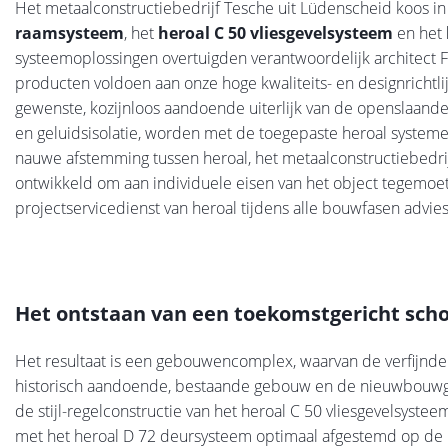
Het metaalconstructiebedrijf Tesche uit Lüdenscheid koos i
raamsysteem
, het
heroal C 50 vliesgevelsysteem
en het
systeemoplossingen overtuigden verantwoordelijk architect Fra
producten voldoen aan onze hoge kwaliteits- en designrichtlij
gewenste, kozijnloos aandoende uiterlijk van de openslaande 
en geluidsisolatie, worden met de toegepaste heroal systemen -
nauwe afstemming tussen heroal, het metaalconstructiebedri
ontwikkeld om aan individuele eisen van het object tegemo
projectservicedienst van heroal tijdens alle bouwfasen advi
Het ontstaan van een toekomstgericht sc
Het resultaat is een gebouwencomplex, waarvan de verfijnde a
historisch aandoende, bestaande gebouw en de nieuwbouwgev
de stijl-regelconstructie van het heroal C 50 vliesgevelsys
met het heroal D 72 deursysteem optimaal afgestemd op de 