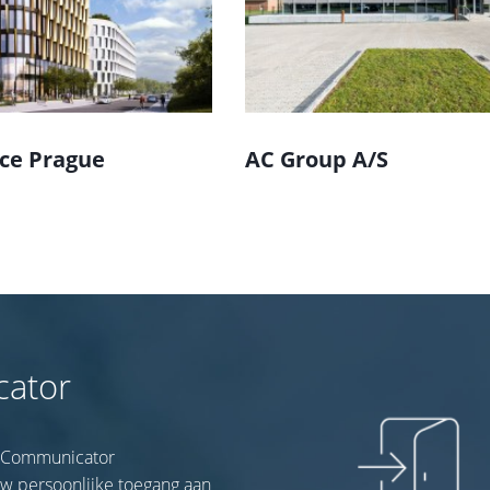
ice Prague
AC Group A/S
cator
al Communicator
w persoonlijke toegang aan