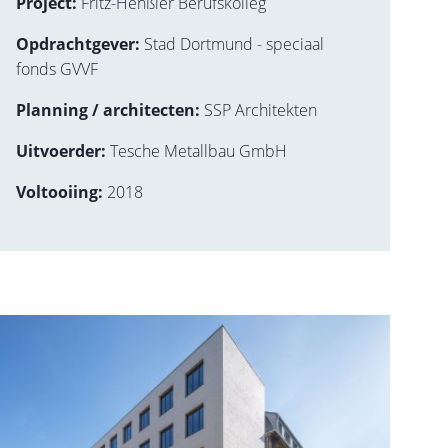
Project:
Fritz-Henßler Berufskolleg
Opdrachtgever:
Stad Dortmund - speciaal
fonds GVVF
Planning / architecten:
SSP Architekten
Uitvoerder:
Tesche Metallbau GmbH
Voltooiing:
2018