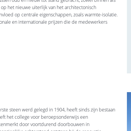
ussen oud en nieuw tot stand gebracht, zowel binnen als
p het nieuwe uiterlijk van het architectonisch
oed op centrale eigenschappen, zoals warmte-isolatie.
ationale en internationale prijzen die de medewerkers
ste steen werd gelegd in 1904, heeft sinds zijn bestaan
eeft het college voor beroepsonderwijs een
ekenmerkt door voortdurend doorbouwen in