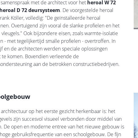
n samenspraak met de architect voor het
heroal W 72
heroal D 72 deursysteem
. De voorgestelde heroal
nk Köller, volledig: "De geïnstalleerde heroal
nen. Overtuigend zijn vooral de slanke profielen en het
vleugels." Ook bijzondere eisen, zoals warmte-isolatie
 met tegelijkertijd smalle profielen - overtroffen. In
jf en de architecten werden speciale oplossingen
et te komen. Bovendien verleende de
esondersteuning aan de betrokken constructiebedrijven.
hoolgebouw
rchitectuur op het eerste gezicht herkenbaar is: het
els zijn succesvol visueel verbonden door middel van
teem. De open en moderne entree van het nieuwe gebouw is
hoge gebruiksfrequentie van een schoolgebouw. De fijn