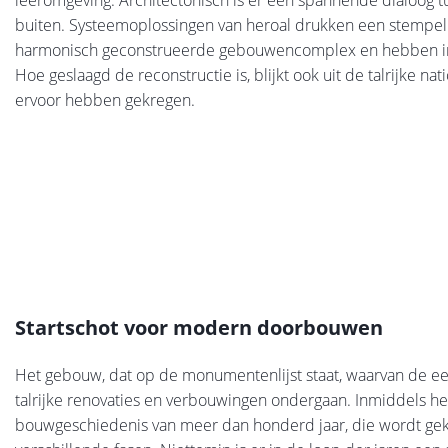
leeromgeving. Architectonisch is er een spannende dialoog t
buiten. Systeemoplossingen van heroal drukken een stempel o
harmonisch geconstrueerde gebouwencomplex en hebben invl
Hoe geslaagd de reconstructie is, blijkt ook uit de talrijke n
ervoor hebben gekregen.
Startschot voor modern doorbouwen
Het gebouw, dat op de monumentenlijst staat, waarvan de eer
talrijke renovaties en verbouwingen ondergaan. Inmiddels h
bouwgeschiedenis van meer dan honderd jaar, die wordt g