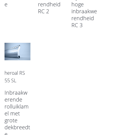
e
rendheid
hoge
RC 2
inbraakwe
rendheid
RC 3
heroal RS
55 SL
Inbraakw
erende
rolluiklam
el met
grote
dekbreedt
e