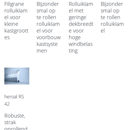
Filigrane
Bijzonder
Rolluiklam
Bijzonder
rolluiklam
smal op
el met
smal op
el voor
te rollen
geringe
te rollen
kleine
rolluiklam
dekbreedt
rolluiklam
kastgroott
el voor
e voor
el
es
voorbouw
hoge
kastsyste
windbelas
men
ting
heroal RS
42
Robuste,
strak
oprollend