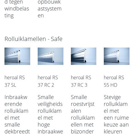
d tegen
opbouwk
windbelas
astsystem
ting
en
Rolluiklamellen - Safe
heroal RS
heroal RS
heroal RS
heroal RS
37 SL
37 RC 2
37 RC 3
55 HD
Inbraakw
Smalle
Smalle
Stevige
erende
veiligheids
roestvrijst
rolluiklam
rolluiklam
rolluiklam
alen
el met
el met
el met
rolluiklam
een ruime
smalle
hoge
ellen met
keuze aan
dekbreedt
inbraakwe
bijzonder
kleuren