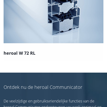
heroal W 72 RL
Ontdek nu de heroal Communicator
De veelzijdige en gebruiksvriendelijke functies van de
heroal Communicator ondersteunen uw werk optimaal en