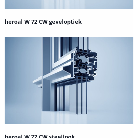
heroal W 72 CW geveloptiek
heroal W 72 CW steellook