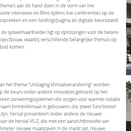
 thema's aan de hand doen in de vorm van live
korte interviews en films tijdens live-conferenties op de
esprekken en een ‘landings’pagina als digitale beursstand.
 de systeemaanbieder ligt op oplossingen voor de betere
ojectbouw, waarbij verschillende belangrijke thema's op
 bod komen.
van het thema "Uitdaging klimaatverandering" worden
op de beurs onder andere innovaties getoond op het
creen zonweringssystemen die zorgen voor warmte-isolatie
naam binnenklimaat in gebouwen, die zowel functioneel
h zijn. heroal presenteert onder andere de nieuwe
l van de heroal VS Z, die met een aanzichtbreedte van
llimeter nieuwe maatstaven in de markt zet, nieuwe