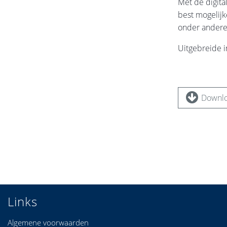
Met de digita
best mogelijk
onder andere
Uitgebreide i
Downlo
Links
Algemene voorwaarden