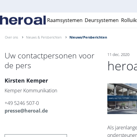
Raamsystemen
Deursystemen
Rollui
Over ons
Nieuws & Persberichten
Nieuws/Persberichten
Uw contactpersonen voor
11 dec. 2020
hero
de pers
Kirsten Kemper
Kemper Kommunikation
+49 5246 507-0
presse@heroal.de
Als jarenlan
ondersteunen 