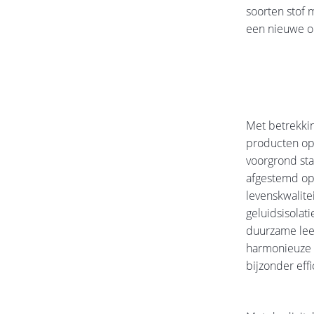
soorten stof 
een nieuwe on
Met betrekkin
producten op
voorgrond sta
afgestemd op
levenskwalite
geluidsisolat
duurzame lee
harmonieuze 
bijzonder eff