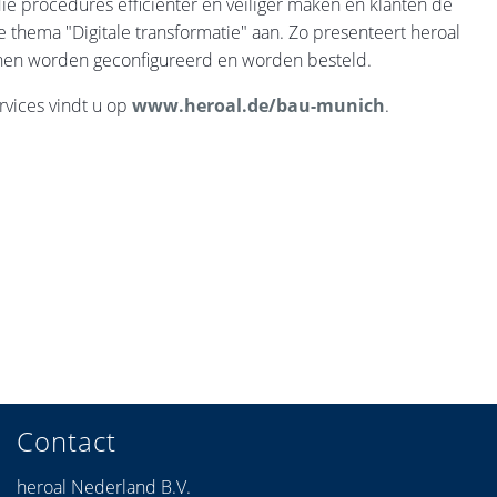
ie procedures efficiënter en veiliger maken en klanten de
e thema "Digitale transformatie" aan. Zo presenteert heroal
nen worden geconfigureerd en worden besteld.
vices vindt u op
www.heroal.de/bau-munich
.
Contact
heroal Nederland B.V.