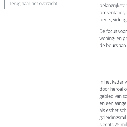
Terug naar het overzicht
belangrijkste
presentaties, 
beurs, videog
De focus voor
woning- en pr
de beurs aan
In het kader 
door heroal 
gebied van s
en een aange
als esthetisc
geleidingsrai
slechts 25 mi