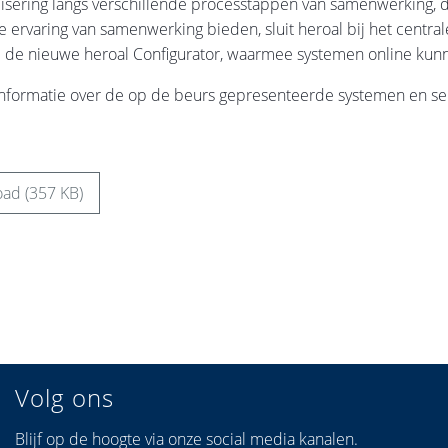
lisering langs verschillende processtappen van samenwerking, d
e ervaring van samenwerking bieden, sluit heroal bij het central
 de nieuwe heroal Configurator, waarmee systemen online kun
nformatie over de op de beurs gepresenteerde systemen en ser
ad (357 KB)
Volg ons
Blijf op de hoogte via onze social media kanalen.