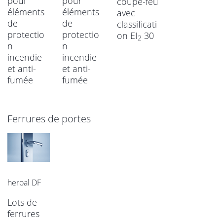
pour
pour
coupe-feu
éléments
éléments
avec
de
de
classificati
protectio
protectio
on EI
30
2
n
n
incendie
incendie
et anti-
et anti-
fumée
fumée
Ferrures de portes
heroal DF
Lots de
ferrures