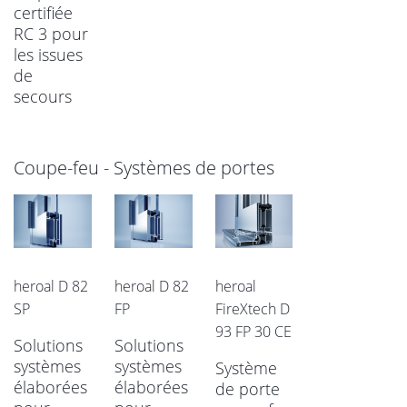
certifiée
RC 3 pour
les issues
de
secours
Coupe-feu - Systèmes de portes
heroal D 82
heroal D 82
heroal
SP
FP
FireXtech D
93 FP 30 CE
Solutions
Solutions
systèmes
systèmes
Système
élaborées
élaborées
de porte