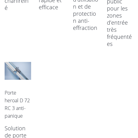
rapide et
chanfrein
public
n et de
efficace
é
pour les
protectio
zones
n anti-
d’entrée
effraction
très
fréquenté
es
Porte
heroal D 72
RC 3 anti-
panique
Solution
de porte