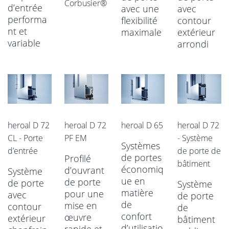
Corbusier®
d’entrée
avec une
avec
performa
flexibilité
contour
nt et
maximale
extérieur
variable
arrondi
heroal D 72
heroal D 72
heroal D 65
heroal D 72
CL - Porte
PF EM
- Système
Systèmes
d’entrée
de porte de
de portes
Profilé
bâtiment
économiq
d’ouvrant
Système
ue en
de porte
de porte
Système
matière
pour une
avec
de porte
de
mise en
contour
de
confort
œuvre
extérieur
bâtiment
d’utilisatio