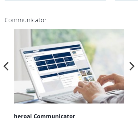
Communicator
heroal Communicator
M