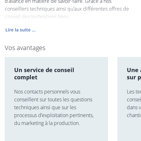
d’avance en matière de savoir-faire. Grâce à nos
conseillers techniques ainsi qu’aux différentes offres de
conseil des techniciens hero
Lire la suite ...
Vos avantages
Un service de conseil
Une 
complet
sur 
Nos contacts personnels vous
Les te
conseillent sur toutes les questions
consei
techniques ainsi que sur les
dans v
processus d’exploitation pertinents,
chanti
du marketing à la production.