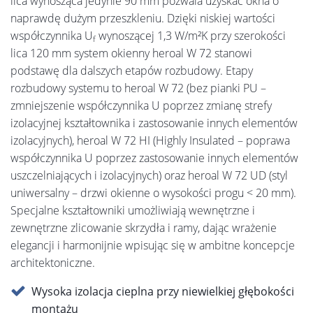
lica wynosząca jedynie 90 mm pozwala uzyskać okna o
naprawdę dużym przeszkleniu. Dzięki niskiej wartości
współczynnika U
wynoszącej 1,3 W/m²K przy szerokości
f
lica 120 mm system okienny heroal W 72 stanowi
podstawę dla dalszych etapów rozbudowy. Etapy
rozbudowy systemu to heroal W 72 (bez pianki PU –
zmniejszenie współczynnika U poprzez zmianę strefy
izolacyjnej kształtownika i zastosowanie innych elementów
izolacyjnych), heroal W 72 HI (Highly Insulated – poprawa
współczynnika U poprzez zastosowanie innych elementów
uszczelniających i izolacyjnych) oraz heroal W 72 UD (styl
uniwersalny – drzwi okienne o wysokości progu < 20 mm).
Specjalne kształtowniki umożliwiają wewnętrzne i
zewnętrzne zlicowanie skrzydła i ramy, dając wrażenie
elegancji i harmonijnie wpisując się w ambitne koncepcje
architektoniczne.
Wysoka izolacja cieplna przy niewielkiej głębokości
montażu