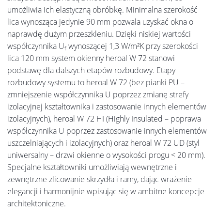
umożliwia ich elastyczną obróbkę. Minimalna szerokość
lica wynosząca jedynie 90 mm pozwala uzyskać okna o
naprawdę dużym przeszkleniu. Dzięki niskiej wartości
współczynnika U
wynoszącej 1,3 W/m²K przy szerokości
f
lica 120 mm system okienny heroal W 72 stanowi
podstawę dla dalszych etapów rozbudowy. Etapy
rozbudowy systemu to heroal W 72 (bez pianki PU –
zmniejszenie współczynnika U poprzez zmianę strefy
izolacyjnej kształtownika i zastosowanie innych elementów
izolacyjnych), heroal W 72 HI (Highly Insulated – poprawa
współczynnika U poprzez zastosowanie innych elementów
uszczelniających i izolacyjnych) oraz heroal W 72 UD (styl
uniwersalny – drzwi okienne o wysokości progu < 20 mm).
Specjalne kształtowniki umożliwiają wewnętrzne i
zewnętrzne zlicowanie skrzydła i ramy, dając wrażenie
elegancji i harmonijnie wpisując się w ambitne koncepcje
architektoniczne.