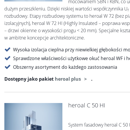
mocowaniem SBN i KBN, co um
dużym przeszkleniu. Dzięki niskiej wartości współczynnika U
f
rozbudowy. Etapy rozbudowy systemu to heroal W 72 (bez pia
izolacyjnych), heroal W 72 HI (Highly Insulated – poprawa ws
– drzwi okienne o wysokości progu < 20 mm). Specjalne kształ
w ambitne koncepcje architektoniczne.
Wysoka izolacja cieplna przy niewielkiej głębokości m
Sprawdzone właściwości użytkowe okuć heroal WF i 
Obszerny asortyment do każdego zastosowania
Dostępny jako pakiet
heroal plus
.
heroal C 50 HI
System fasadowy heroal C 50 