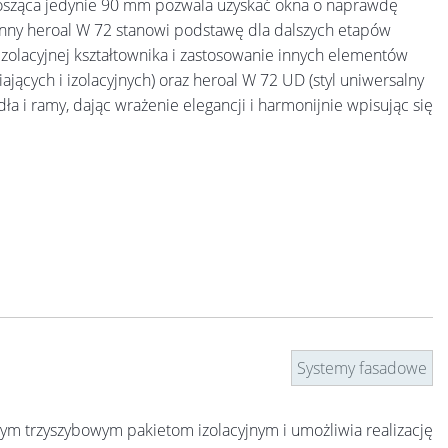
nosząca jedynie 90 mm pozwala uzyskać okna o naprawdę
nny heroal W 72 stanowi podstawę dla dalszych etapów
zolacyjnej kształtownika i zastosowanie innych elementów
jących i izolacyjnych) oraz heroal W 72 UD (styl uniwersalny
a i ramy, dając wrażenie elegancji i harmonijnie wpisując się
Systemy fasadowe
ym trzyszybowym pakietom izolacyjnym i umożliwia realizację