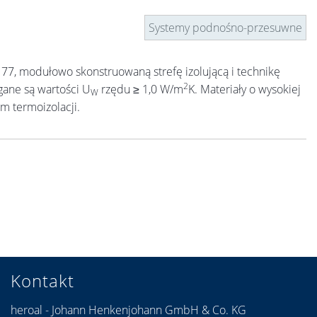
Systemy podnośno-przesuwne
 77, modułowo skonstruowaną strefę izolującą i technikę
2
gane są wartości U
rzędu ≥ 1,0 W/m
K. Materiały o wysokiej
W
m termoizolacji.
Kontakt
heroal - Johann Henkenjohann GmbH & Co. KG