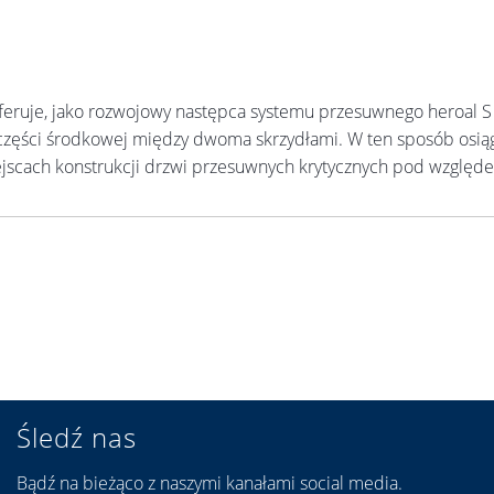
 oferuje, jako rozwojowy następca systemu przesuwnego heroal S
i części środkowej między dwoma skrzydłami. W ten sposób osią
ejscach konstrukcji drzwi przesuwnych krytycznych pod względe
Śledź nas
Bądź na bieżąco z naszymi kanałami social media.