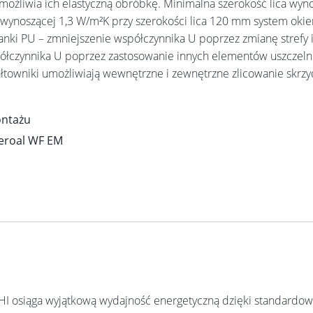
ożliwia ich elastyczną obróbkę. Minimalna szerokość lica wy
wynoszącej 1,3 W/m²K przy szerokości lica 120 mm system okie
nki PU – zmniejszenie współczynnika U poprzez zmianę strefy i
półczynnika U poprzez zastosowanie innych elementów uszczelnia
towniki umożliwiają wewnętrzne i zewnętrzne zlicowanie skrzydł
ontażu
heroal WF EM
HI osiąga wyjątkową wydajność energetyczną dzięki standardow