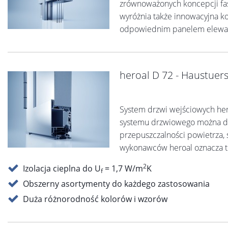
zrównoważonych koncepcji fas
wyróżnia także innowacyjna kon
odpowiednim panelem elewacy
heroal D 72 - Haustuer
System drzwi wejściowych her
systemu drzwiowego można dop
przepuszczalności powietrza,
wykonawców heroal oznacza to
2
Izolacja cieplna do U
= 1,7 W/m
K
f
Obszerny asortymenty do każdego zastosowania
Duża różnorodność kolorów i wzorów