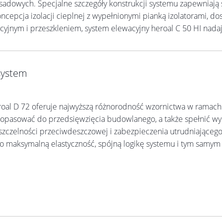
adowych. Specjalne szczegóły konstrukcji systemu zapewniają 
cepcja izolacji cieplnej z wypełnionymi pianką izolatorami, dost
jnym i przeszkleniem, system elewacyjny heroal C 50 HI nad
system
oal D 72 oferuje najwyższą różnorodność wzornictwa w ramach
asować do przedsięwzięcia budowlanego, a także spełnić wymag
 szczelności przeciwdeszczowej i zabezpieczenia utrudniająceg
 maksymalną elastyczność, spójną logikę systemu i tym samym