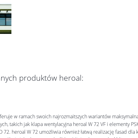
anych produktów heroal:
oferuje w ramach swoich najrozmaitszych wariantów maksymal
ych, takich jak klapa wentylacyjna heroal W 72 VF i elementy P
2. heroal W 72 umożliwia również łatwą realizację fasad dla k