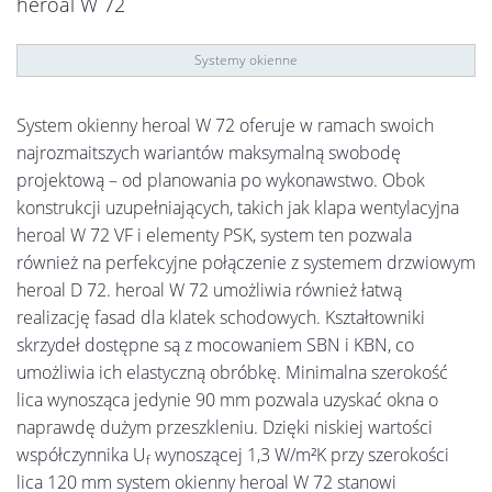
heroal W 72
Systemy okienne
System okienny heroal W 72 oferuje w ramach swoich
najrozmaitszych wariantów maksymalną swobodę
projektową – od planowania po wykonawstwo. Obok
konstrukcji uzupełniających, takich jak klapa wentylacyjna
heroal W 72 VF i elementy PSK, system ten pozwala
również na perfekcyjne połączenie z systemem drzwiowym
heroal D 72. heroal W 72 umożliwia również łatwą
realizację fasad dla klatek schodowych. Kształtowniki
skrzydeł dostępne są z mocowaniem SBN i KBN, co
umożliwia ich elastyczną obróbkę. Minimalna szerokość
lica wynosząca jedynie 90 mm pozwala uzyskać okna o
naprawdę dużym przeszkleniu. Dzięki niskiej wartości
współczynnika U
wynoszącej 1,3 W/m²K przy szerokości
f
lica 120 mm system okienny heroal W 72 stanowi