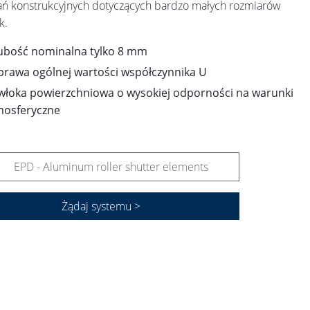
ń konstrukcyjnych dotyczących bardzo małych rozmiarów
k.
ubość nominalna tylko 8 mm
prawa ogólnej wartości współczynnika U
włoka powierzchniowa o wysokiej odporności na warunki
mosferyczne
EPD - Aluminum roller shutter elements
Żądaj systemu >