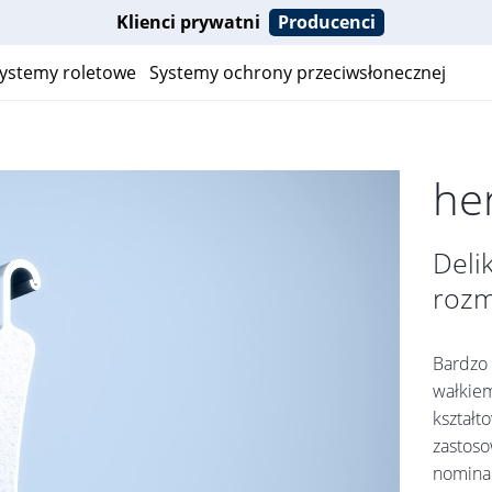
Klienci prywatni
Producenci
ystemy roletowe
Systemy ochrony przeciwsłonecznej
he
Deli
rozm
Bardzo 
wałkiem
kształt
zastoso
nomina