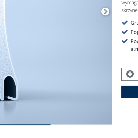
wymaga
skrzyne
Gr
Po
Po
at