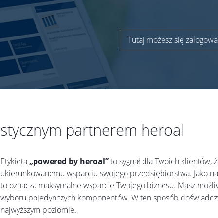
Tutaj możesz się zalogowa
listycznym partnerem heroal
Etykieta
„powered by heroal”
to sygnał dla Twoich klientów, 
ukierunkowanemu wsparciu swojego przedsiębiorstwa. Jako nasz
to oznacza maksymalne wsparcie Twojego biznesu. Masz możliwo
wyboru pojedynczych komponentów. W ten sposób doświadczy
najwyższym poziomie.