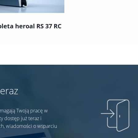
leta heroal RS 37 RC
teraz
omagają Twoją pracę w
y dostęp już teraz i
ch, wiadomości o wsparciu