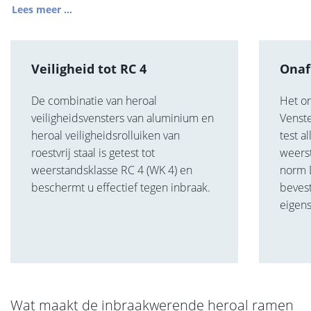
Lees meer ...
Veiligheid tot RC 4
Onaf
De combinatie van heroal
Het on
veiligheidsvensters van aluminium en
Venste
heroal veiligheidsrolluiken van
test a
roestvrij staal is getest tot
weers
weerstandsklasse RC 4 (WK 4) en
norm D
beschermt u effectief tegen inbraak.
beves
eigen
Wat maakt de inbraakwerende heroal ramen