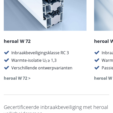
heroal W 72
heroal 
Inbraakbeveiligingsklasse RC 3
Inbra
Warmte-isolatie U
≥ 1,3
Warmt
f
Verschillende ontwerpvarianten
Passie
heroal W 72 >
heroal W 
Gecertificeerde inbraakbeveiliging met heroal