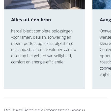
Alles uit één bron
Aang
heroal biedt complete oplossingen
Ontwer
voor ramen, deuren, zonwering en
wense
meer - perfect op elkaar afgestemd
kleure
en aanpasbaar om te voldoen aan uw
Coule
eisen op het gebied van veiligheid,
opperv
comfort en energie-efficiëntie.
roestl
zonwe
vrijhe
Dit is wellicht ook interessant voor u