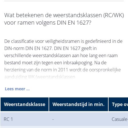
Wat betekenen de weerstandsklassen (RC/WK)
voor ramen volgens DIN EN 1627?
De classificatie voor veiligheidsramen is gedefinieerd in de
DIN-norm DIN EN 1627. DIN EN 1627 geeft in
verschillende weerstandsklassen aan hoe lang een raam
bestand moet zijn tegen een inbraakpoging. Na de
herziening van de norm in 2011 wordt de oorspronkelijke
aanduiding WK (weerstandsklassen
Lees meer ...
Weerstandsklasse
Weerstandstijd in min.
Type o
RC 1
-
Casuale