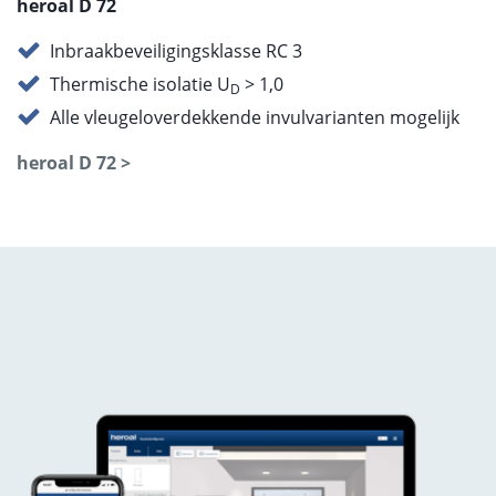
heroal D 72
Inbraakbeveiligingsklasse RC 3
Thermische isolatie U
> 1,0
D
Alle vleugeloverdekkende invulvarianten mogelijk
heroal D 72 >