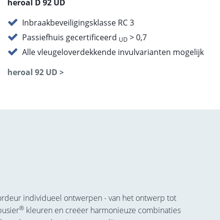
heroal D 92 UD
Inbraakbeveiligingsklasse RC 3
Passiefhuis gecertificeerd
> 0,7
UD
Alle vleugeloverdekkende invulvarianten mogelijk
heroal 92 UD >
rdeur individueel ontwerpen - van het ontwerp tot
®
usier
kleuren en creëer harmonieuze combinaties