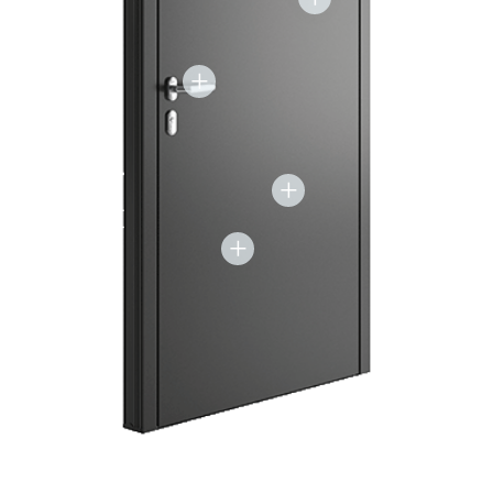
+
+
+