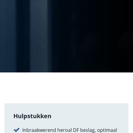
Hulpstukken
Inbraakwerend heroal DF beslag, optimaal