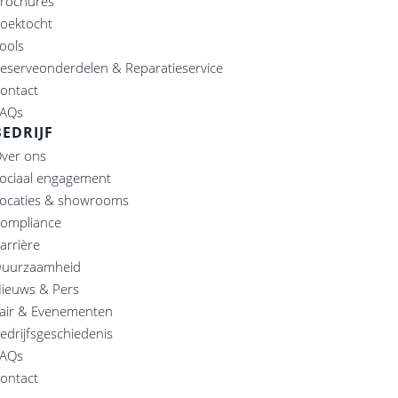
rochures
oektocht
ools
eserveonderdelen & Reparatieservice
ontact
AQs
BEDRIJF
ver ons
ociaal engagement
ocaties & showrooms
ompliance
arrière
uurzaamheid
ieuws & Pers
air & Evenementen
edrijfsgeschiedenis
AQs
ontact