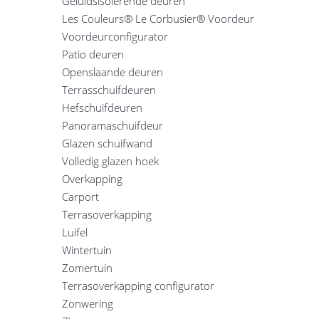
Geluidsisolerende deuren
Les Couleurs® Le Corbusier® Voordeur
Voordeurconfigurator
Patio deuren
Openslaande deuren
Terrasschuifdeuren
Hefschuifdeuren
Panoramaschuifdeur
Glazen schuifwand
Volledig glazen hoek
Overkapping
Carport
Terrasoverkapping
Luifel
Wintertuin
Zomertuin
Terrasoverkapping configurator
Zonwering