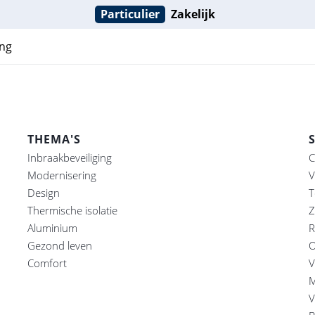
Particulier
Zakelijk
ng
THEMA'S
Inbraakbeveiliging
C
Modernisering
V
Design
T
Thermische isolatie
Z
Aluminium
R
Gezond leven
O
Comfort
V
M
V