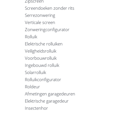
Zipscreen
Screendoeken zonder rits
Serrezonwering
Verticale screen
Zonweringconfigurator
Rolluik
Elektrische rolluiken
Veiligheidsrolluik
Voorbouwrolluik
Ingebouwd rolluik
Solarrolluik
Rolluikconfigurator
Roldeur
Afmetingen garagedeuren
Elektrische garagedeur
Insectenhor