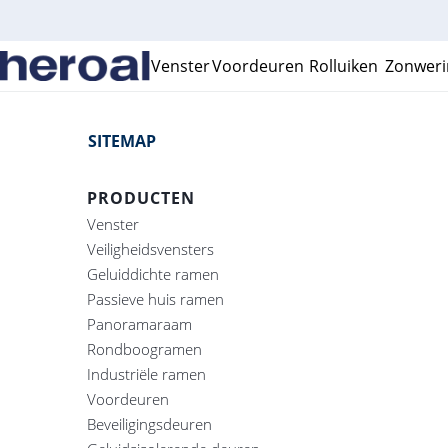
Venster
Voordeuren
Rolluiken
Zonweri
SITEMAP
PRODUCTEN
Venster
Veiligheidsvensters
Geluiddichte ramen
Passieve huis ramen
Panoramaraam
Rondboogramen
Industriële ramen
Voordeuren
Beveiligingsdeuren