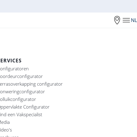
NL
SERVICES
onfiguratoren
oordeurconfigurator
errasoverkapping configurator
onweringconfigurator
olluikconfigurator
ppervlakte Configurator
ind een Vakspecialist
edia
ideo's