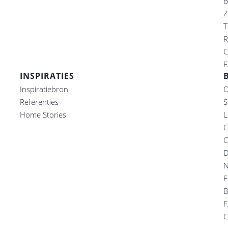
B
Z
T
R
C
F
INSPIRATIES
Inspiratiebron
O
Referenties
S
Home Stories
L
C
C
D
N
F
B
F
C