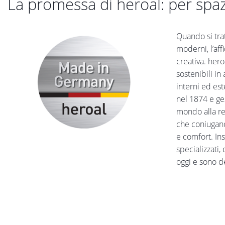
La promessa di heroal: per spazi
Quando si trat
moderni, l’aff
creativa. her
sostenibili in 
interni ed est
nel 1874 e ges
mondo alla rea
che coniugano
e comfort. Ins
specializzati
oggi e sono d