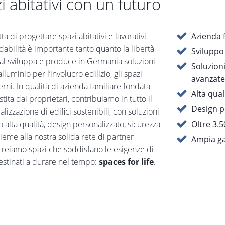
 abitativi con un futuro
ta di progettare spazi abitativi e lavorativi
Azienda f
idabilità è importante tanto quanto la libertà
Sviluppo
oal sviluppa e produce in Germania soluzioni
Soluzion
alluminio per l’involucro edilizio, gli spazi
avanzate
erni. In qualità di azienda familiare fondata
Alta qual
tita dai proprietari, contribuiamo in tutto il
Design pe
lizzazione di edifici sostenibili, con soluzioni
 alta qualità, design personalizzato, sicurezza
Oltre 3.5
ieme alla nostra solida rete di partner
Ampia ga
, creiamo spazi che soddisfano le esigenze di
estinati a durare nel tempo:
spaces for life
.