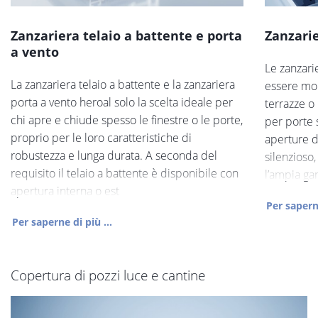
Zanzariera telaio a battente e porta
Zanzarie
a vento
Le zanzari
La zanzariera telaio a battente e la zanzariera
essere mon
porta a vento heroal solo la scelta ideale per
terrazze o
chi apre e chiude spesso le finestre o le porte,
per porte 
proprio per le loro caratteristiche di
aperture d
robustezza e lunga durata. A seconda del
silenzioso,
requisito il telaio a battente è disponibile con
l’ampia g
apertura interna o est
Per saperne
Per saperne di più ...
Copertura di pozzi luce e cantine