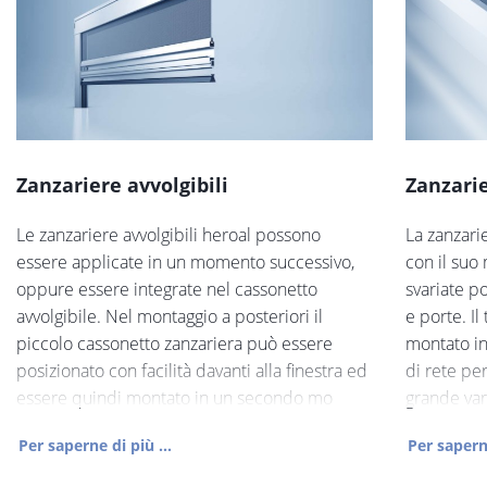
Zanzariere avvolgibili
Zanzarie
Le zanzariere avvolgibili heroal possono
La zanzari
essere applicate in un momento successivo,
con il suo
oppure essere integrate nel cassonetto
svariate po
avvolgibile. Nel montaggio a posteriori il
e porte. Il
piccolo cassonetto zanzariera può essere
montato in 
posizionato con facilità davanti alla finestra ed
di rete pe
essere quindi montato in un secondo mo
grande va
Per saperne di più ...
Per saperne