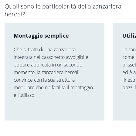
Quali sono le particolarità della zanzariera
heroal?
Montaggio semplice
Utili
Che si tratti di una zanzariera
La zan
integrata nel cassonetto avvolgibile
come t
oppure applicata in un secondo
plisse
momento, la zanzariera heroal
ed è a
convince con la sua struttura
finest
modulare che ne facilita il montaggio
pozzi 
e l’utilizzo.