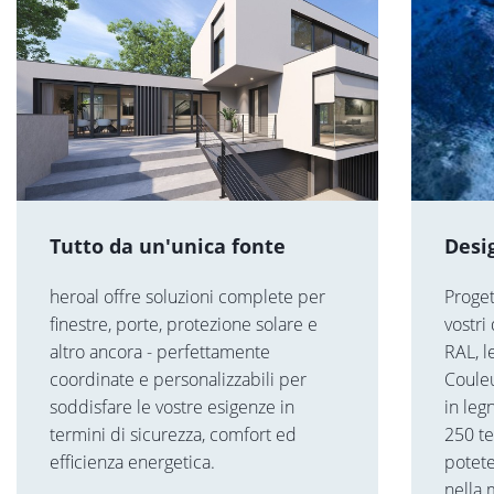
Tutto da un'unica fonte
Desi
heroal offre soluzioni complete per
Proget
finestre, porte, protezione solare e
vostri
altro ancora - perfettamente
RAL, l
coordinate e personalizzabili per
Coule
soddisfare le vostre esigenze in
in leg
termini di sicurezza, comfort ed
250 te
efficienza energetica.
potete
nella 