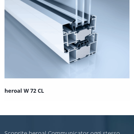
heroal W 72 CL
Scoprite heroal Communicator oggi stesso