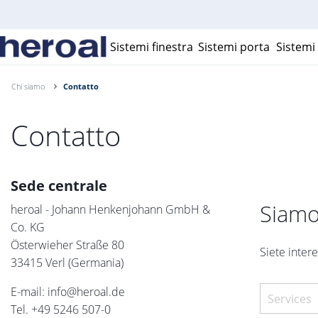
Sistemi finestra
Sistemi porta
Sistemi 
Chi siamo
Contatto
Contatto
Sede centrale
Siamo 
heroal - Johann Henkenjohann GmbH &
Co. KG
Österwieher Straße 80
Siete intere
33415 Verl (Germania)
E-mail:
info@heroal.de
Tel.
+49 5246 507-0