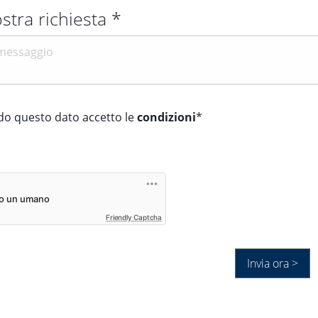
ostra richiesta *
do questo dato accetto le
condizioni
*
Friendly Captcha
Invia ora >