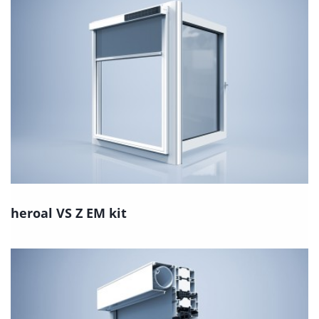
heroal VS Z EM kit