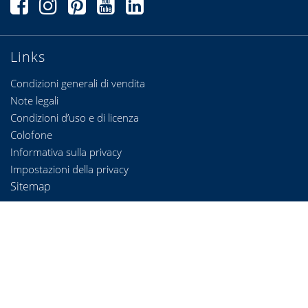
Links
Condizioni generali di vendita
Note legali
Condizioni d’uso e di licenza
Colofone
Informativa sulla privacy
Impostazioni della privacy
Sitemap
Contatto
heroal - Johann Henkenjohann GmbH & Co. KG
Österwieher Str. 80
33415 Verl (Germany)