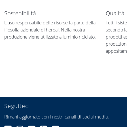
Sostenibilità
Qualità
L'uso responsabile delle risorse fa parte della
Tutti i sis
filosofia aziendale di heroal. Nella nostra
secondo l
produzione viene utilizzato alluminio riciclato.
prodotti e
produzione
appositame
Seguiteci
Rimani aggiornato con i nostri canali di social media.