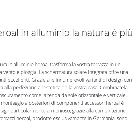
roal in alluminio la natura è più
ura in alluminio heroal trasforma la vostra terrazza in un
i da vento e pioggia. La schermatura solare integrata offre una
nti eccellenti. Grazie alle innumerevoli varianti di design con
a alla perfezione all’estetica della vostra casa. Combinatela
i oscuramento come la tenda da sole orizzontale e verticale.
il montaggio a posteriori di componenti accessori heroal è
design particolarmente armonioso, grazie alla combinazione
r terrazzi heroal, prodotte esclusivamente in Germania, sono