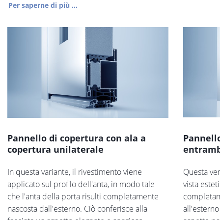
Per saperne di più ...
Pannello di copertura con ala a
Pannello
copertura unilaterale
entramb
In questa variante, il rivestimento viene
Questa ver
applicato sul profilo dell'anta, in modo tale
vista estet
che l'anta della porta risulti completamente
completam
nascosta dall'esterno. Ciò conferisce alla
all'esterno