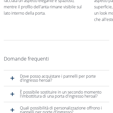
facciata un aspetto elegante e spazioso,
aspetto pa
mentre il profilo dell'anta rimane visibile sul
superficie
lato interno della porta.
un look mo
che all'est
Domande frequenti
Dove posso acquistare i pannelli per porte
d'ingresso heroal?
È possibile sostituire in un secondo momento
l'imbottitura di una porta d'ingresso heroal?
Quali possibilità di personalizzazione offrono i
pannelli per porte d'ingresso?