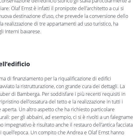
onservazione dell’edificio storico gli stava particolarmente a
e: Olaf Ernst è infatti il pronipote dell’architetto a cui si
a nuova destinazione d’uso, che prevede la conversione dello
 la realizzazione di tre appartamenti ad uso turistico, ha
i Interni bavarese.
ll’edificio
a di finanziamento per la riqualificazione di edifici
viato la ristrutturazione, con grande cura dei dettagli. La
 Huber di Bamberga. Per soddisfare i più recenti requisiti in
pristino dell’ossatura del tetto e la realizzazione in tutti i
e aperta. Un altro aspetto che ha richiesto particolare
rali: per gli abbaini, ad esempio, ci si è rivolti a un falegname
 impegnativo è risultato anche il restauro dell’antica facciata
li di quell’epoca. Un compito che Andrea e Olaf Ernst hanno