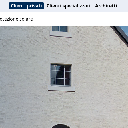
Clienti privati
Clienti specializzati
Architetti
otezione solare