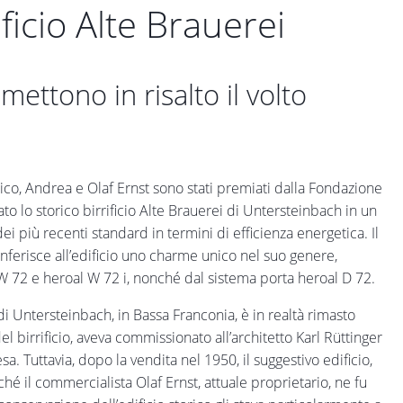
ificio Alte Brauerei
mettono in risalto il volto
rico, Andrea e Olaf Ernst sono stati premiati dalla Fondazione
o lo storico birrificio Alte Brauerei di Untersteinbach in un
ei più recenti standard in termini di efficienza energetica. Il
onferisce all’edificio uno charme unico nel suo genere,
l W 72 e heroal W 72 i, nonché dal sistema porta heroal D 72.
 di Untersteinbach, in Bassa Franconia, è in realtà rimasto
 birrificio, aveva commissionato all’architetto Karl Rüttinger
a. Tuttavia, dopo la vendita nel 1950, il suggestivo edificio,
ché il commercialista Olaf Ernst, attuale proprietario, ne fu