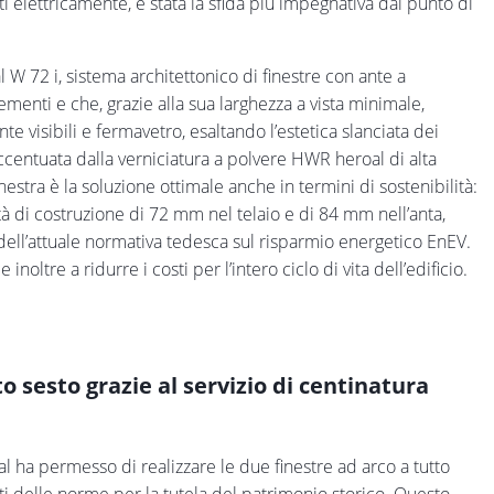
ti elettricamente, è stata la sfida più impegnativa dal punto di
l W 72 i, sistema architettonico di finestre con ante a
ementi e che, grazie alla sua larghezza a vista minimale,
 visibili e fermavetro, esaltando l’estetica slanciata dei
accentuata dalla verniciatura a polvere HWR heroal di alta
inestra è la soluzione ottimale anche in termini di sostenibilità:
dità di costruzione di 72 mm nel telaio e di 84 mm nell’anta,
dell’attuale normativa tedesca sul risparmio energetico EnEV.
noltre a ridurre i costi per l’intero ciclo di vita dell’edificio.
to sesto grazie al servizio di centinatura
oal ha permesso di realizzare le due finestre ad arco a tutto