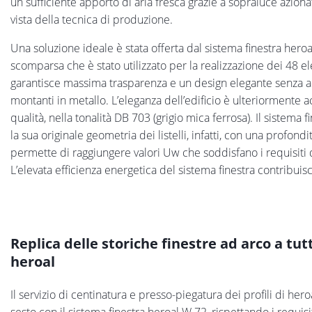
un sufficiente apporto di aria fresca grazie a sopraluce aziona
vista della tecnica di produzione.
Una soluzione ideale è stata offerta dal sistema finestra heroa
scomparsa che è stato utilizzato per la realizzazione dei 48 el
garantisce massima trasparenza e un design elegante senza ante
montanti in metallo. L’eleganza dell’edificio è ulteriormente 
qualità, nella tonalità DB 703 (grigio mica ferrosa). Il sistema f
la sua originale geometria dei listelli, infatti, con una profon
permette di raggiungere valori Uw che soddisfano i requisiti 
L’elevata efficienza energetica del sistema finestra contribuisce i
Replica delle storiche finestre ad arco a tut
heroal
Il servizio di centinatura e presso-piegatura dei profili di her