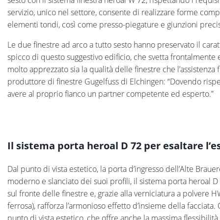
sesto con il sistema finestra heroal W 72, rispettando i requis
servizio, unico nel settore, consente di realizzare forme compl
elementi tondi, così come presso-piegature e giunzioni precise
Le due finestre ad arco a tutto sesto hanno preservato il carat
spicco di questo suggestivo edificio, che svetta frontalmente e
molto apprezzato sia la qualità delle finestre che l’assistenza f
produttore di finestre Gugelfuss di Elchingen: “Dovendo rispett
avere al proprio fianco un partner competente ed esperto.”
Il sistema porta heroal D 72 per esaltare l’es
Dal punto di vista estetico, la porta d’ingresso dell’Alte Braue
moderno e slanciato dei suoi profili, il sistema porta heroal D
sul fronte delle finestre e, grazie alla verniciatura a polvere 
ferrosa), rafforza l’armonioso effetto d’insieme della facciata
punto di vista estetico, che offre anche la massima flessibilità 