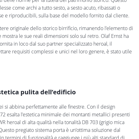
iti delle norme per la tutela del patrimonio storico. Questo
esse come archi a tutto sesto, a sesto acuto, ribassati o
 e riproducibili, sulla base del modello fornito dal cliente.
tere originale dello storico birrificio, rimanendo l’elemento di
 mostra le sue reali dimensioni solo sul retro. Olaf Ernst ha
ornita in loco dal suo partner specializzato heroal, il
are requisiti complessi e unici nel loro genere, è stato utile
tetica pulita dell’edificio
rei si abbina perfettamente alle finestre. Con il design
 72 esalta l’estetica minimale dei montanti metallici presenti
HWR heroal di alta qualità nella tonalità DB 703 (grigio mica
. Questo pregiato sistema porta è un’ottima soluzione dal
in termini di funzionalità e raggiunge i più alti standard di