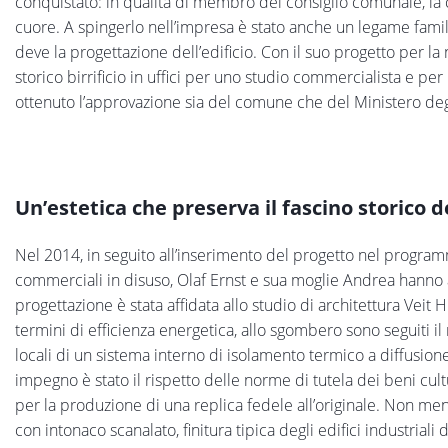
conquistato: in qualità di membro del consiglio comunale, la c
cuore. A spingerlo nell’impresa è stato anche un legame familiar
deve la progettazione dell’edificio. Con il suo progetto per l
storico birrificio in uffici per uno studio commercialista e per
ottenuto l’approvazione sia del comune che del Ministero degl
Un’estetica che preserva il fascino storico de
Nel 2014, in seguito all’inserimento del progetto nel programm
commerciali in disuso, Olaf Ernst e sua moglie Andrea hanno av
progettazione è stata affidata allo studio di architettura Veit
termini di efficienza energetica, allo sgombero sono seguiti il ri
locali di un sistema interno di isolamento termico a diffusion
impegno è stato il rispetto delle norme di tutela dei beni cultu
per la produzione di una replica fedele all’originale. Non meno
con intonaco scanalato, finitura tipica degli edifici industria