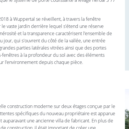
 que le système de porte coulissante à levage heroal S 77
018 à Wuppertal se réveillent, à travers la fenêtre
le vaste jardin derrière lequel s'étend une réserve
énérosité et la transparence caractérisent l’ensemble de
 jour, qui s'ouvrent du côté de la vallée, une entrée
andes parties latérales vitrées ainsi que des portes
s-fenêtres à la profondeur du sol avec des éléments
s sur l’environnement depuis chaque pièce.
velle construction moderne sur deux étages conçue par le
attentes spécifiques du nouveau propriétaire est apparue
t auparavant une ancienne villa de fabricant. En plus de
de construction, il était important de créer une