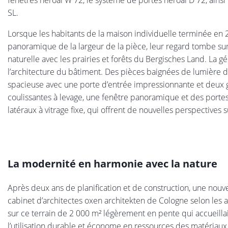
fenêtres heroal W 72, le système de portes heroal D 72, ainsi
SL.
Lorsque les habitants de la maison individuelle terminée en 2
panoramique de la largeur de la pièce, leur regard tombe sur 
naturelle avec les prairies et forêts du Bergisches Land. La g
l’architecture du bâtiment. Des pièces baignées de lumière du
spacieuse avec une porte d’entrée impressionnante et deux gr
coulissantes à levage, une fenêtre panoramique et des porte
latéraux à vitrage fixe, qui offrent de nouvelles perspective
La modernité en harmonie avec la nature
Après deux ans de planification et de construction, une nou
cabinet d’architectes oxen architekten de Cologne selon les 
sur ce terrain de 2 000 m² légèrement en pente qui accueillai
l’utilisation durable et économe en ressources des matériaux 