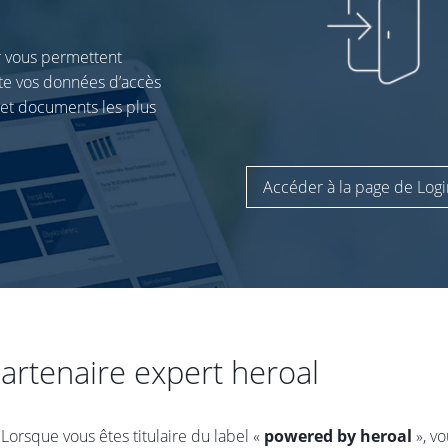
r vous permettent
ite vos données d’accès
s et documents les plus
Accéder à la page de Logi
artenaire expert heroal
Lorsque vous êtes titulaire du label «
powered by heroal
», vo