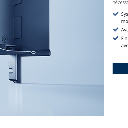
nécessa
Sys
mo
Ave
Fin
ave