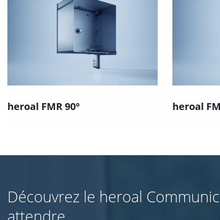
heroal FMR 90°
heroal F
Découvrez le heroal Communica
attendre