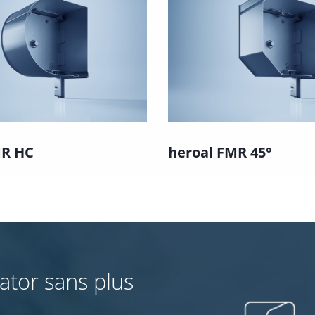
MR HC
heroal FMR 45°
tor sans plus