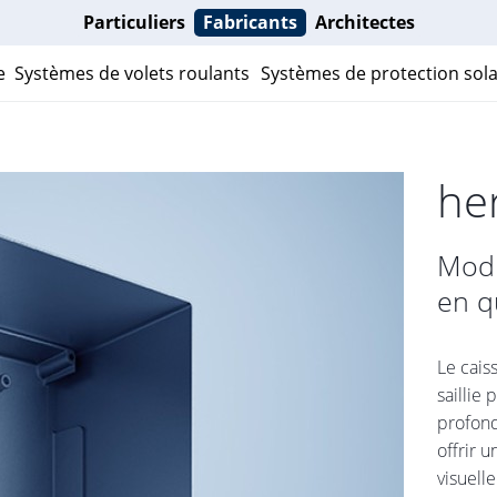
Particuliers
Fabricants
Architectes
e
Systèmes de volets roulants
Systèmes de protection sola
he
Modu
en q
Le cais
saillie
profond
offrir u
visuell