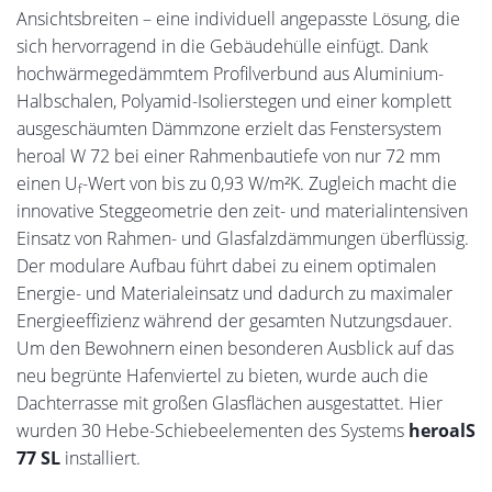
Ansichtsbreiten – eine individuell angepasste Lösung, die
sich hervorragend in die Gebäudehülle einfügt. Dank
hochwärmegedämmtem Profilverbund aus Aluminium-
Halbschalen, Polyamid-Isolierstegen und einer komplett
ausgeschäumten Dämmzone erzielt das Fenstersystem
heroal W 72 bei einer Rahmenbautiefe von nur 72 mm
einen U
-Wert von bis zu 0,93 W/m²K. Zugleich macht die
f
innovative Steggeometrie den zeit- und materialintensiven
Einsatz von Rahmen- und Glasfalzdämmungen überflüssig.
Der modulare Aufbau führt dabei zu einem optimalen
Energie- und Materialeinsatz und dadurch zu maximaler
Energieeffizienz während der gesamten Nutzungsdauer.
Um den Bewohnern einen besonderen Ausblick auf das
neu begrünte Hafenviertel zu bieten, wurde auch die
Dachterrasse mit großen Glasflächen ausgestattet. Hier
wurden 30 Hebe-Schiebeelementen des Systems
heroalS
77 SL
installiert.