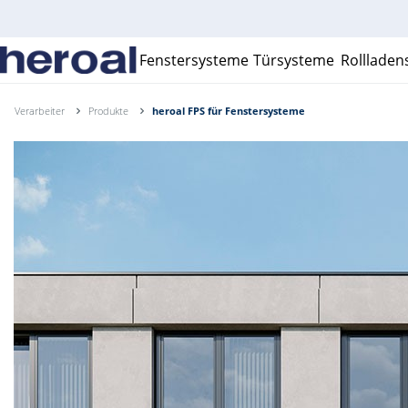
Fenstersysteme
Türsysteme
Rolllade
Verarbeiter
Produkte
heroal FPS für Fenstersysteme