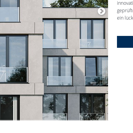
innovat
geprüft
ein lüc