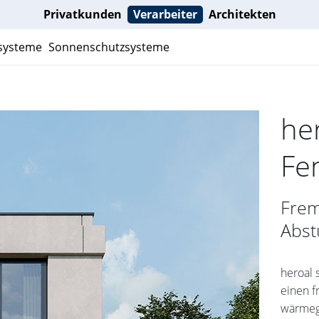
Privatkunden
Verarbeiter
Architekten
nsysteme
Sonnenschutzsysteme
he
Fe
Frem
Abst
heroal 
einen 
wärmeg