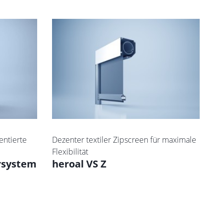
entierte
Dezenter textiler Zipscreen für maximale
Flexibilität
ürsystem
heroal VS Z