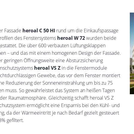
r Fassade
heroal C 50 HI
rund um die Einkaufspassage
ofilen des Fenstersystems
heroal W 72
wurden beide
stattet. Die über 600 verbauten Lüftungsklappen
öhen – und das mit einem homogenen Design der Fassade.
er geringen Öffnungsweite eine Absturzsicherung
enschutzsystems
heroal VS Z
in die Fenstermodule
lichtdurchlässigen Gewebe, das vor dem Fenster montiert
eine Reduzierung der Sonneneinstrahlung um bis zu 75
rden muss. So gewährleistet das System an heißen Tagen
er Raumatmosphäre. Gleichzeitig schafft heroal VS Z
chutzsystem ermöglicht eine Ersparnis bei den Kühl- und
g, da der Wärmeeintritt je nach Bedarf gezielt gesteuert
% gefiltert.