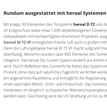
Rundum ausgestattet mit heroal Systemen
Mit knapp 30 Elementen des Türsystems
heroal D 72
und de
im Erdgeschoss sowie etwa 1.000 objektbezogenen Sonderpr
Gebäudeteile mit hochwertigsten Aluminium-Produkten ausge
heroal W 72 VF
ermöglichen frische Luft auch in großen H
Denn die Lüftungsklappe heroal W 72 VF macht aufgrund ihr
überflüssig. Weiterhin wurden über 800 Elemente des Sonn
integriert. Das heroal Zip-Screen-System besteht aus einem 
wird. Durch Reflektion des Sonnenlichts bietet das System 
Prozent, ohne dass auf natürliches Tageslicht verzichtet we
ein angenehmes Raumklima und ermöglicht die Regulierung d
einen optimalen Blend-, Sicht- und Hitzeschutz. Das Sonnens
Heizkosten im Vergleich zu klassischer Wärmeschutzverglasun
werden kann. Gleichzeitig wird die UV-Strahlung um bis zu 98