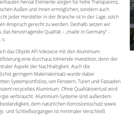
verbauten heroal Elemente sorgen für hohe Transparenz,
ischen Außen und Innen ermöglichen, sondern auch
cht jeder Hersteller in der Branche ist in der Lage, solch
en Anspruch gerecht zu werden. Deshalb setzen wir
n, das hervorragende Qualität – „made in Germany“ –
 s.
 auch das Objekt AFI Vokovice mit den Aluminium-
fizierung eine durchaus lohnende Investition, denn der
traler Aspekt der Nachhaltigkeit. Auch die
glichst geringem Materialeinsatz wurde dabei
etten Systemportfolios, von Fenstern, Türen und Fassaden
Prozent recyceltes Aluminium. Ohne Qualitätsverlust wird
ergie verbraucht. Aluminium-Systeme sind außerdem
sbeständigkeit, dem natürlichen Korrosionsschutz sowie
ngs- und Schließvorgängen ist minimaler Verschleiß