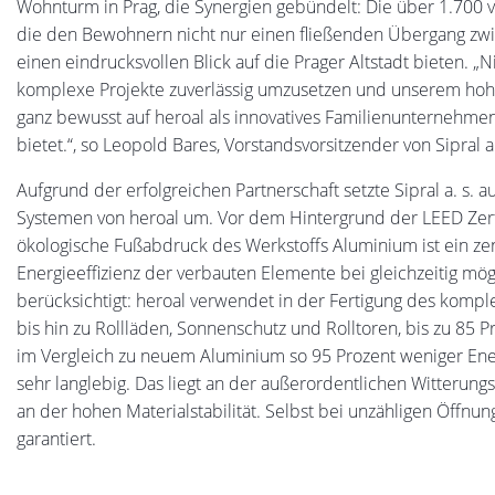
Wohnturm in Prag, die Synergien gebündelt: Die über 1.700 
die den Bewohnern nicht nur einen fließenden Übergang zw
einen eindrucksvollen Blick auf die Prager Altstadt bieten. „Ni
komplexe Projekte zuverlässig umzusetzen und unserem hoh
ganz bewusst auf heroal als innovatives Familienunternehme
bietet.“, so Leopold Bares, Vorstandsvorsitzender von Sipral a.
Aufgrund der erfolgreichen Partnerschaft setzte Sipral a. s.
Systemen von heroal um. Vor dem Hintergrund der LEED Zerti
ökologische Fußabdruck des Werkstoffs Aluminium ist ein zen
Energieeffizienz der verbauten Elemente bei gleichzeitig mö
berücksichtigt: heroal verwendet in der Fertigung des kompl
bis hin zu Rollläden, Sonnenschutz und Rolltoren, bis zu 85 
im Vergleich zu neuem Aluminium so 95 Prozent weniger En
sehr langlebig. Das liegt an der außerordentlichen Witterung
an der hohen Materialstabilität. Selbst bei unzähligen Öffnu
garantiert.