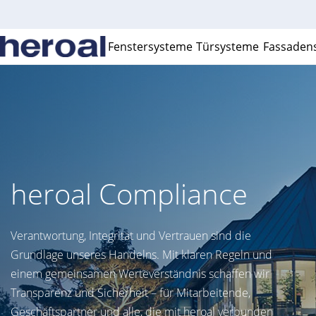
Fenstersysteme
Türsysteme
Fassaden
heroal Compliance
Verantwortung, Integrität und Vertrauen sind die
Grundlage unseres Handelns. Mit klaren Regeln und
einem gemeinsamen Werteverständnis schaffen wir
Transparenz und Sicherheit – für Mitarbeitende,
Geschäftspartner und alle, die mit heroal verbunden