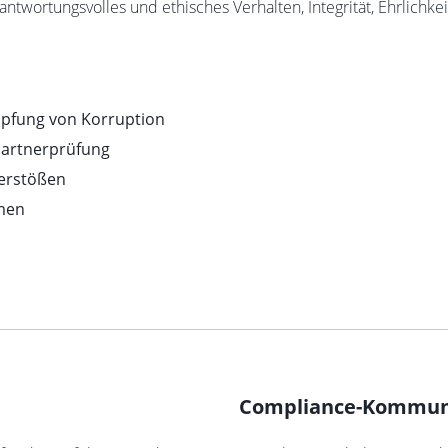
twortungsvolles und ethisches Verhalten, Integrität, Ehrlichke
mpfung von Korruption
partnerprüfung
erstößen
men
Compliance-Kommun