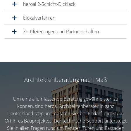
heroal 2-Schicht-Dicklack
Eloxalverfahren
Zertifizierungen und Partnerschaften
Architektenberatung nach Maß
Um eine allumfassende Beratung gewährleisten zu
können, sind heroal Architektenberater in ganz
Deutschland tätig und beraten Sie, bei Bedarf, direkt am
Ort Ihres Bauprojektes. Der technische Support unterstützt
Sie in allen Fragen rund um Fenster, Türen und Fassaden