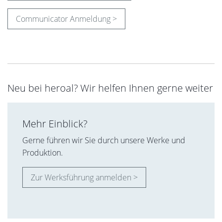
Die Vorteile von heroal auf einen Blick
Maßgeschneiderte Lösungen
für einzigartige und
besondere Architektur
Kompetenz in den Bereichen
Fenster, Türen,
Fassade sowie Rollladen, Sonnenschutz und
Rolltore
Unsere Experten beraten Sie persönlich
bei der
Realisierung Ihres Bauvorhabens
Durchführung von
Sonderprüfungen
und
Erstellung von
Sonderlösungen
Auszeichnungen für
nachhaltige Produkte
Produkte
made in Germany