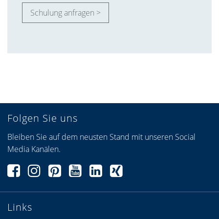
In unserem Communicator, dem Online Arbeitsplatz von
heroal, halten wir stets die aktuellsten Dokumente für Sie
bereit. Über die Communicator-App können Sie binnen
kürzester Zeit mit Ihrem zuständigen Architektenberater in
Kontakt treten.
Prüfdokumente herunterladen
Produktinformationen finden
CAD-Daten in kürzester Zeit herunterladen
BIM-Daten herunterladen
Neuste Referenzobjekte finden
Communicator Registrierung >
Communicator Anmeldung >