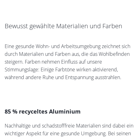
Kühlbedarf im Sommer verschatten Rollläden von heroal
Glasflächen effektiv. Die ausgeschäumten Aluminium
Rollladenstäbe sorgen für eine effiziente Wärmedämmung
und gleichzeitig für einen verbesserten Schallschutz.
Outdoor Living: Die Natur als grüner Ruhepol
Terrassenüberdachungen erweitern den Wohnraum als
„grünes Wohnzimmer“ nach draußen. Das
Terrassendachsystem heroal OR kann mit verschiedenen
Ergänzungssystemen ausgestattet werden: mit dem
Ganzglas-Schiebewandsystem heroal S 20 C lässt sich das
Terrassendach ganzjährig als Sommergarten nutzen. Um