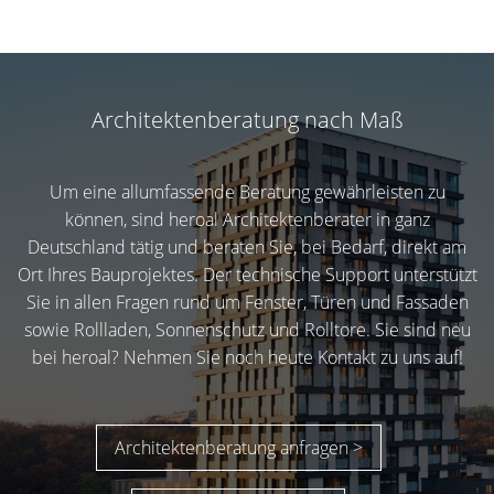
Das Terrassendachsystem heroal OR kann mit
verschiedenen Ergänzungssystemen wie Sonnenschutz
oder Glasschiebewänden ausgestattet werden. So wird
Ihre Terrasse zu einem ganzjährigen Outdoor-
Wohnzimmer.
Bewusst gewählte Materialien und Farben
Eine gesunde Wohn- und Arbeitsumgebung zeichnet sich
durch Materialien und Farben aus, die das Wohlbefinden
steigern. Farben nehmen Einfluss auf unsere
Stimmungslage: Einige Farbtöne wirken aktivierend,
während andere Ruhe und Entspannung ausstrahlen.