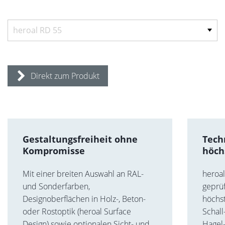
Direkt zum Produkt
Gestaltungsfreiheit ohne
Tech
Kompromisse
höch
Mit einer breiten Auswahl an RAL-
heroal
und Sonderfarben,
geprüf
Designoberflächen in Holz-, Beton-
höchs
oder Rostoptik (heroal Surface
Schall
Design) sowie optionalen Sicht- und
Hagel-