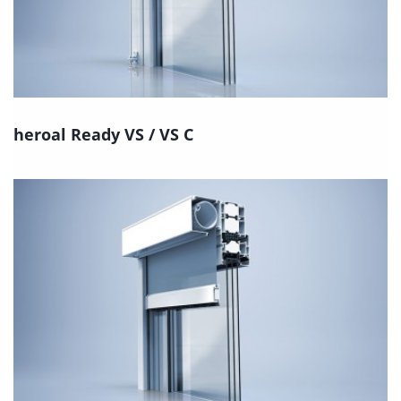
heroal Ready VS / VS C