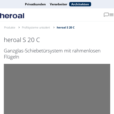
Privatkunden
Verarbeiter
Architekten
Produkte
Profilsysteme unisoliert
heroal S 20 C
heroal S 20 C
Ganzglas-Schiebetürsystem mit rahmenlosen
Flügeln