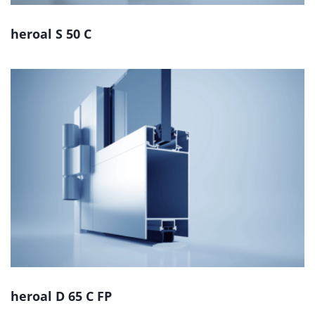
heroal S 50 C
heroal D 65 C FP