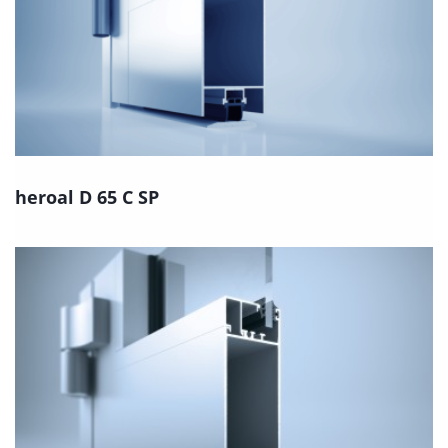
heroal D 65 C SP