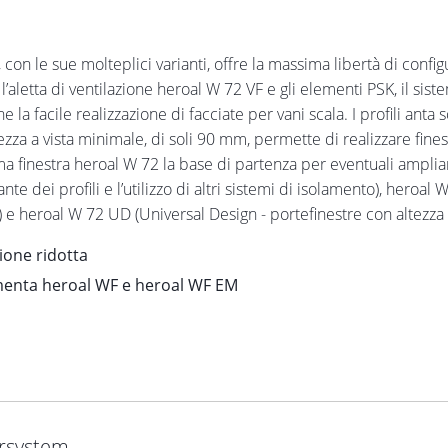
, con le sue molteplici varianti, offre la massima libertà di confi
 l’aletta di ventilazione heroal W 72 VF e gli elementi PSK, il s
la facile realizzazione di facciate per vani scala. I profili ant
hezza a vista minimale, di soli 90 mm, permette di realizzare fine
a finestra heroal W 72 la base di partenza per eventuali amplia
te dei profili e l’utilizzo di altri sistemi di isolamento), heroa
to) e heroal W 72 UD (Universal Design - portefinestre con altezza
ione ridotta
ramenta heroal WF e heroal WF EM
ersystem