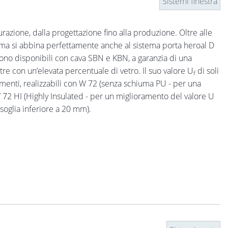
Sistemi finestra
gurazione, dalla progettazione fino alla produzione. Oltre alle
istema si abbina perfettamente anche al sistema porta heroal D
a sono disponibili con cava SBN e KBN, a garanzia di una
stre con un’elevata percentuale di vetro. Il suo valore U
di soli
f
menti, realizzabili con W 72 (senza schiuma PU - per una
l W 72 HI (Highly Insulated - per un miglioramento del valore U
 soglia inferiore a 20 mm).