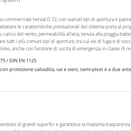
so commerciale heroal D 72, con svariati tipi di apertura e pannel
ttare le caratteristiche prestazionali del sistema porta al proge
 carico del vento, permeabilità all’aria, tenuta alla pioggia batte
zare tutti i più comuni tipi di aperture, tra cui vie di fuga e di
zione, anche con funzione di uscita di emergenza, in classe di re
179 / DIN EN 1125
n protezione salvadita, vai e vieni, semi-pivot e a due ante
nsioni di grandi superfici e garantisce la massima trasparenza c