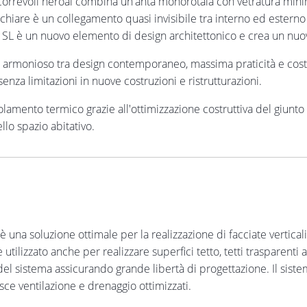
correvoli heroal combina un'anta monorotaia con vetratura minima
chiare è un collegamento quasi invisibile tra interno ed esterno e 
7 SL è un nuovo elemento di design architettonico e crea un nuo
o armonioso tra design contemporaneo, massima praticità e costan
enza limitazioni in nuove costruzioni e ristrutturazioni.
lamento termico grazie all'ottimizzazione costruttiva del giunto
lo spazio abitativo.
è una soluzione ottimale per la realizzazione di facciate verticali 
ilizzato anche per realizzare superfici tetto, tetti trasparenti a p
del sistema assicurando grande libertà di progettazione. Il sist
ce ventilazione e drenaggio ottimizzati.