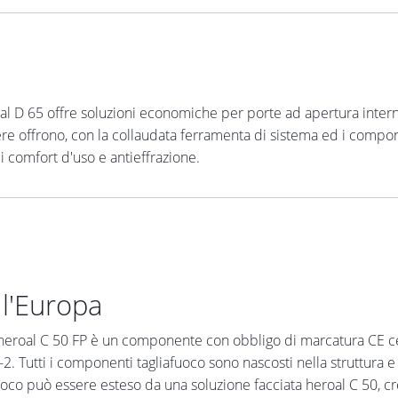
oal D 65 offre soluzioni economiche per porte ad apertura inter
ere offrono, con la collaudata ferramenta di sistema ed i compon
di comfort d'uso e antieffrazione.
 l'Europa
o heroal C 50 FP è un componente con obbligo di marcatura CE ce
2. Tutti i componenti tagliafuoco sono nascosti nella struttura e
iafuoco può essere esteso da una soluzione facciata heroal C 50, c