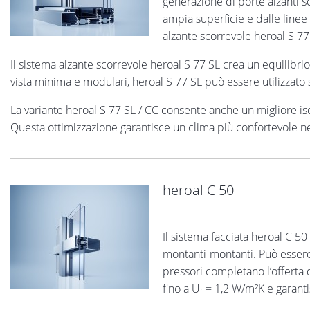
generazione di porte alzanti s
ampia superficie e dalle linee 
alzante scorrevole heroal S 7
Il sistema alzante scorrevole heroal S 77 SL crea un equilibri
vista minima e modulari, heroal S 77 SL può essere utilizzato s
La variante heroal S 77 SL / CC consente anche un migliore iso
Questa ottimizzazione garantisce un clima più confortevole nel
heroal C 50
Il sistema facciata heroal C 50 
montanti-montanti. Può essere ut
pressori completano l’offerta 
fino a U
= 1,2 W/m²K e garantis
f