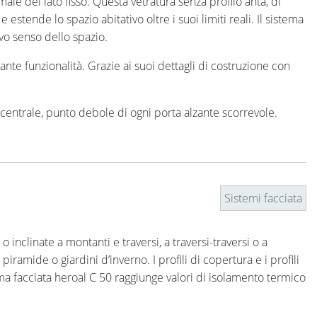
le del lato fisso. Questa vetratura senza profilo anta, di
estende lo spazio abitativo oltre i suoi limiti reali. Il sistema
vo senso dello spazio.
te funzionalità. Grazie ai suoi dettagli di costruzione con
 centrale, punto debole di ogni porta alzante scorrevole.
Sistemi facciata
o inclinate a montanti e traversi, a traversi-traversi o a
iramide o giardini d’inverno. I profili di copertura e i profili
ema facciata heroal C 50 raggiunge valori di isolamento termico