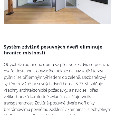
Systém zdvižně posuvných dveří eliminuje
hranice místnosti
Obyvatelé rodinného domu se přes velké zdvižně-posuvné
dveře dostanou z obývacího pokoje na navazující terasu
pyšnící se příjemným výhledem do zeleně. Bezbariérový
systém zdvižně-posuvných dveří heroal S 77 SL splňuje
všechny architektonické požadavky, a navíc se i přes
velikost prvků komfortně ovládá a zajišťuje vynikající
transparentnost. Zdvižně-posuvné dveře tvoří díky
bezrámovému pevnému zasklení v kombinaci s pohyblivým