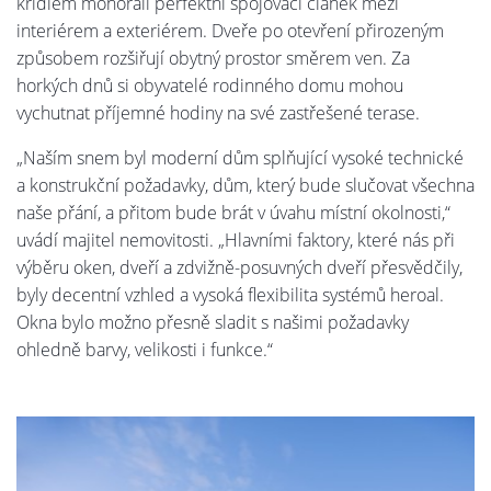
křídlem monorail perfektní spojovací článek mezi
interiérem a exteriérem. Dveře po otevření přirozeným
způsobem rozšiřují obytný prostor směrem ven. Za
horkých dnů si obyvatelé rodinného domu mohou
vychutnat příjemné hodiny na své zastřešené terase.
„Naším snem byl moderní dům splňující vysoké technické
a konstrukční požadavky, dům, který bude slučovat všechna
naše přání, a přitom bude brát v úvahu místní okolnosti,“
uvádí majitel nemovitosti. „Hlavními faktory, které nás při
výběru oken, dveří a zdvižně-posuvných dveří přesvědčily,
byly decentní vzhled a vysoká flexibilita systémů heroal.
Okna bylo možno přesně sladit s našimi požadavky
ohledně barvy, velikosti i funkce.“