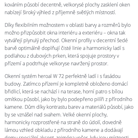
kováním působí decentně, velkorysé plochy zasklení oken
nabízejí široký výhled z příjemně světlých místností.
Díky flexibilním možnostem v oblasti barvy a rozměrů bylo
možno přizpůsobit okna interiéru a exteriéru – okna tak
vytvářejí plynulý přechod. Okenní profily v decentní šedé
barvě optimálně doplňují čisté linie a harmonicky ladí s
podlahou z dubových prken, která spojuje prostory v
přízemí a podtrhuje velkoryse navržený prostor.
Okenní systém heroal W 72 perfektně ladí i s fasádou
budovy. Zatímco přízemí je kompletně obloženo domácí
břidlicí, která se nachází i na terase, horní patro s bílou
omítkou působí, jako by bylo podepřeno pilíři z přírodního
kamene. Dům díky kontrastu barev a materiálů působí, jako
by se vznášel nad svahem. Velké okenní plochy,
harmonicky rozprostřené na straně do údolí, dovedně
lámou vzhled obkladu z přírodního kamene a dodávají
domu speciální akcent, zejména večer, kdy jsou místnosti