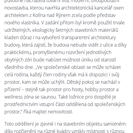
původně nacházela tovární vila, moderní, dvoupodlažní
novostavba, kterou navrhla architektonická kancelář oxen
architekten z Kolína nad Rýnem zcela podle představ
nového vlastníka. V zadání přitom byl kromě použití trvale
udržitelných, ekologicky šetrných stavebních materiálů
kladen důraz i na vytvoření transparentní architektury
budovy, která zajistí, že budova nebude vidět z ulice a díky
praktickému, promyšlenému rozvržení jednotlivých
obytných zón bude nabízet možnost úniku od starostí
všedního dne. „Ve společenské oblasti se může scházet
celá rodina, každý člen rodiny však má k dispozici i svůj
prostor, kam se může uchýlit. Dětský pokoj se nachází v
přízemí – stejně tak prostor pro hosty, hobby prostor a
wellness zóna se saunou. Také ložnice pro dospělé je
prostřednictvím vstupní části oddělena od společenských
prostor,“ říká majitel nemovitosti.
Toto oddělení je zjevné i na stavebním objektu samotném:
díky rozčlenění na různé kvádry vznikly místnosti s různou