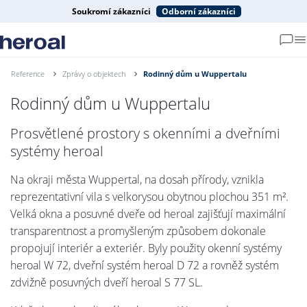
Soukromí zákazníci
Odborní zákazníci
Reference
Zprávy o objektech
Rodinný dům u Wuppertalu
Rodinný dům u Wuppertalu
Prosvětlené prostory s okenními a dveřními
systémy heroal
Na okraji města Wuppertal, na dosah přírody, vznikla
reprezentativní vila s velkorysou obytnou plochou 351 m².
Velká okna a posuvné dveře od heroal zajišťují maximální
transparentnost a promyšleným způsobem dokonale
propojují interiér a exteriér. Byly použity okenní systémy
heroal W 72, dveřní systém heroal D 72 a rovněž systém
zdvižně posuvných dveří heroal S 77 SL.