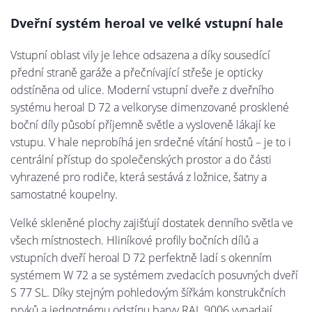
Dveřní systém heroal ve velké vstupní hale
Vstupní oblast vily je lehce odsazena a díky sousedící
přední straně garáže a přečnívající střeše je opticky
odstíněna od ulice. Moderní vstupní dveře z dveřního
systému heroal D 72 a velkoryse dimenzované prosklené
boční díly působí příjemně světle a vysloveně lákají ke
vstupu. V hale neprobíhá jen srdečné vítání hostů – je to i
centrální přístup do společenských prostor a do části
vyhrazené pro rodiče, která sestává z ložnice, šatny a
samostatné koupelny.
Velké skleněné plochy zajišťují dostatek denního světla ve
všech místnostech. Hliníkové profily bočních dílů a
vstupních dveří heroal D 72 perfektně ladí s okenním
systémem W 72 a se systémem zvedacích posuvných dveří
S 77 SL. Díky stejným pohledovým šířkám konstrukčních
prvků a jednotnému odstínu barvy RAL 9006 vypadají