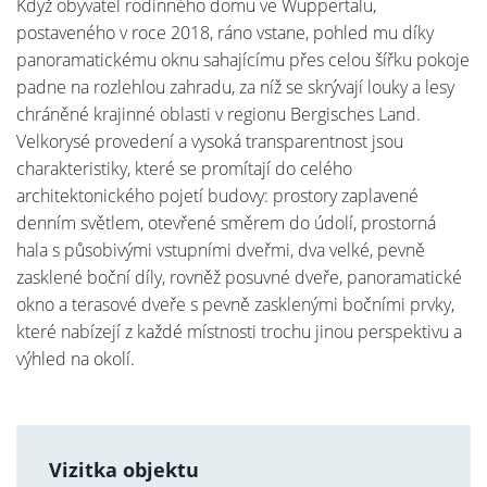
Když obyvatel rodinného domu ve Wuppertalu,
postaveného v roce 2018, ráno vstane, pohled mu díky
panoramatickému oknu sahajícímu přes celou šířku pokoje
padne na rozlehlou zahradu, za níž se skrývají louky a lesy
chráněné krajinné oblasti v regionu Bergisches Land.
Velkorysé provedení a vysoká transparentnost jsou
charakteristiky, které se promítají do celého
architektonického pojetí budovy: prostory zaplavené
denním světlem, otevřené směrem do údolí, prostorná
hala s působivými vstupními dveřmi, dva velké, pevně
zasklené boční díly, rovněž posuvné dveře, panoramatické
okno a terasové dveře s pevně zasklenými bočními prvky,
které nabízejí z každé místnosti trochu jinou perspektivu a
výhled na okolí.
Vizitka objektu