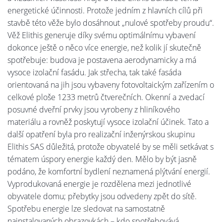
energetické účinnosti. Protože jedním z hlavních cílů při
stavbě této věže bylo dosáhnout „nulové spotřeby proudu“.
Věž Elithis generuje díky svému optimálnímu vybavení
dokonce ještě o něco více energie, než kolik jí skutečně
spotřebuje: budova je postavena aerodynamicky a má
vysoce izolační fasádu. Jak střecha, tak také fasáda
orientovaná na jih jsou vybaveny fotovoltaickým zařízením o
celkové ploše 1233 metrů čtverečních. Okenní a zvedací
posuvné dveřní prvky jsou vyrobeny z hliníkového
materiálu a rovněž poskytují vysoce izolační účinek. Tato a
další opatření byla pro realizační inženýrskou skupinu
Elithis SAS důležitá, protože obyvatelé by se měli setkávat s
tématem úspory energie každý den. Mělo by být jasně
podáno, že komfortní bydlení neznamená plýtvání energií.
Vyprodukovaná energie je rozdělena mezi jednotlivé
obyvatele domu; přebytky jsou odvedeny zpět do sítě.
Spotřebu energie lze sledovat na samostatně
nainstalovaných obrazovkách – kdo spotřebovává