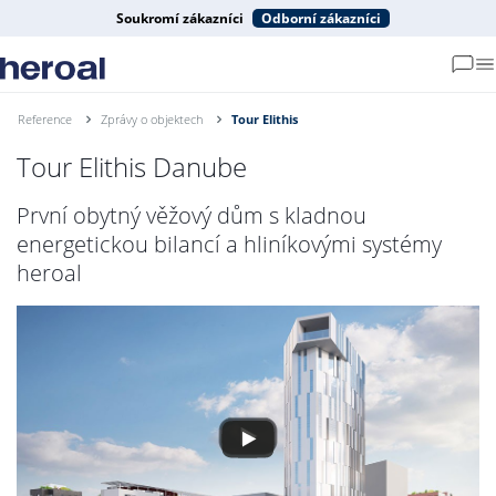
Soukromí zákazníci
Odborní zákazníci
Reference
Zprávy o objektech
Tour Elithis
Tour Elithis Danube
První obytný věžový dům s kladnou
energetickou bilancí a hliníkovými systémy
heroal