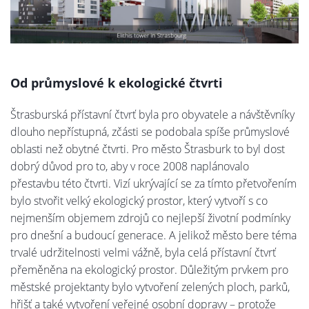
Od průmyslové k ekologické čtvrti
Štrasburská přístavní čtvrť byla pro obyvatele a návštěvníky
dlouho nepřístupná, zčásti se podobala spíše průmyslové
oblasti než obytné čtvrti. Pro město Štrasburk to byl dost
dobrý důvod pro to, aby v roce 2008 naplánovalo
přestavbu této čtvrti. Vizí ukrývající se za tímto přetvořením
bylo stvořit velký ekologický prostor, který vytvoří s co
nejmenším objemem zdrojů co nejlepší životní podmínky
pro dnešní a budoucí generace. A jelikož město bere téma
trvalé udržitelnosti velmi vážně, byla celá přístavní čtvrť
přeměněna na ekologický prostor. Důležitým prvkem pro
městské projektanty bylo vytvoření zelených ploch, parků,
hřišť a také vytvoření veřejné osobní dopravy – protože