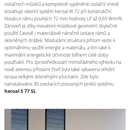
izolačních můstků a kompletně vypěněné izolační vrstvě
dosahuje okenní systém heroal W 72 při konstrukční
hloubce rámu pouhých 72 mm hodnoty Uf až 0,93 W/m²K.
Zároveň je díky inovativní můstkové geometrii zbytečné
použití časově i materiálově náročné izolace rámů a
skleněných drážek. Modulární struktura přitom vede k
optimálnímu využití energie a materiálu, a tím také k
maximální energetické účinnosti během celé doby
používání. Pro zprostředkování mimořádného výhledu na
nově zelenou přístavní čtvrť byla také vybavena střešní
terasa velkými skleněnými plochami. Zde bylo
nainstalováno 30 zvedacích posuvných prvků systému
heroal S 77 SL
.