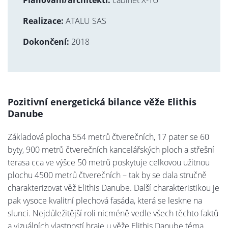
Realizace:
ATALU SAS
Dokončení:
2018
Pozitivní energetická bilance věže Elithis
Danube
Základová plocha 554 metrů čtverečních, 17 pater se 60
byty, 900 metrů čtverečních kancelářských ploch a střešní
terasa cca ve výšce 50 metrů poskytuje celkovou užitnou
plochu 4500 metrů čtverečních – tak by se dala stručně
charakterizovat věž Elithis Danube. Další charakteristikou je
pak vysoce kvalitní plechová fasáda, která se leskne na
slunci. Nejdůležitější roli nicméně vedle všech těchto faktů
a vizuálních vlastností hraje u věže Elithis Danube téma