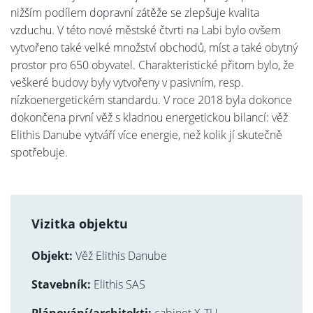
nižším podílem dopravní zátěže se zlepšuje kvalita
vzduchu. V této nové městské čtvrti na Labi bylo ovšem
vytvořeno také velké množství obchodů, míst a také obytný
prostor pro 650 obyvatel. Charakteristické přitom bylo, že
veškeré budovy byly vytvořeny v pasivním, resp.
nízkoenergetickém standardu. V roce 2018 byla dokonce
dokončena první věž s kladnou energetickou bilancí: věž
Elithis Danube vytváří více energie, než kolik jí skutečně
spotřebuje.
Vizitka objektu
Objekt:
Věž Elithis Danube
Stavebník:
Elithis SAS
Plánování/architekti:
cabinet X-TU