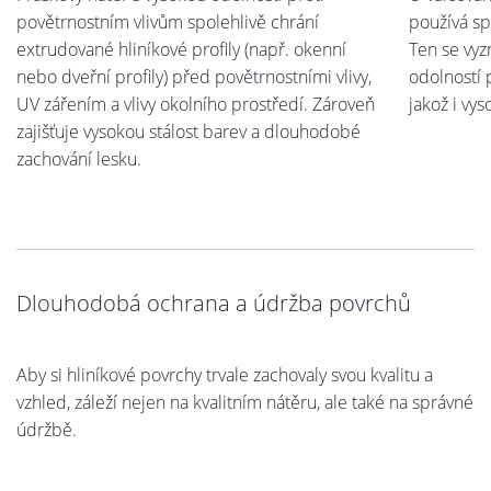
povětrnostním vlivům spolehlivě chrání
používá sp
extrudované hliníkové profily (např. okenní
Ten se vy
nebo dveřní profily) před povětrnostními vlivy,
odolností 
UV zářením a vlivy okolního prostředí. Zároveň
jakož i vys
zajišťuje vysokou stálost barev a dlouhodobé
zachování lesku.
Dlouhodobá ochrana a údržba povrchů
Aby si hliníkové povrchy trvale zachovaly svou kvalitu a
vzhled, záleží nejen na kvalitním nátěru, ale také na správné
údržbě.