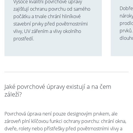
Vysoce kvalitní povrchové úpravy
Dobře
zajišťují ochranu povrchu od samého
nároky
počátku a trvale chrání hliníkové
prodlo
stavební prvky před povětrnostními
prvků
vlivy, UV zářením a vlivy okolního
dlouh
prostředí.
Jaké povrchové úpravy existují a na čem
záleží?
Povrchová úprava není pouze designovým prvkem, ale
zároveň plní klíčovou funkci ochrany povrchu: chrání okna,
dveře, rolety nebo přístřešky před povětrnostními vlivy a