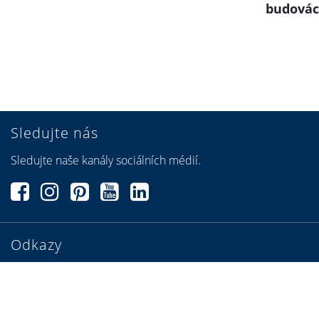
budová
Sledujte nás
Sledujte naše kanály sociálních médií.
Odkazy
Příběhy domů
Najděte si specializovaného partnera
Konfigurátory