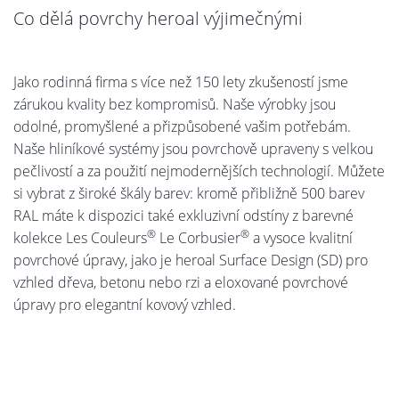
Co dělá povrchy heroal výjimečnými
Jako rodinná firma s více než 150 lety zkušeností jsme
zárukou kvality bez kompromisů. Naše výrobky jsou
odolné, promyšlené a přizpůsobené vašim potřebám.
Naše hliníkové systémy jsou povrchově upraveny s velkou
pečlivostí a za použití nejmodernějších technologií. Můžete
si vybrat z široké škály barev: kromě přibližně 500 barev
RAL máte k dispozici také exkluzivní odstíny z barevné
®
®
kolekce Les Couleurs
Le Corbusier
a vysoce kvalitní
povrchové úpravy, jako je heroal Surface Design (SD) pro
vzhled dřeva, betonu nebo rzi a eloxované povrchové
úpravy pro elegantní kovový vzhled.