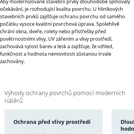
Aby modernizované stavební prvky dlouhodobě splňovaly
očekávání, je rozhodující kvalita povrchu. U hliníkových
stavebních prvků zajišťuje ochranu povrchu od samého
počátku vysoce kvalitní povrchová úprava. Spolehlivě
chrání okna, dveře, rolety nebo přístřešky před
povětrnostními vlivy, UV zářením a vlivy prostředí,
zachovává sytost barev a lesk a zajišťuje, že vzhled,
funkčnost a hodnota nemovitosti zůstanou trvale
zachovány.
Výhody ochrany povrchů pomocí moderních
nátěrů
Ochrana před vlivy prostředí
Dlou
hodn