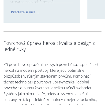
vrstva sama o sobě nestačí.
Přečtěte si více ...
Povrchová úprava heroal: kvalita a design z
jedné ruky
Při povrchové úpravě hliníkových povrchů sází společnost
heroal na moderní postupy, které jsou optimálně
přizpůsobeny různým stavebním prvkům. Kombinací
těchto technologií povrchové úpravy vznikají odolné
povrchy s dlouhou životností a velkou tvůrčí svobodou.
Systémy jako okna, dveře, rolety a systémy sluneční
ochrany lze tak perfektně kombinovat nejen z funkčního,