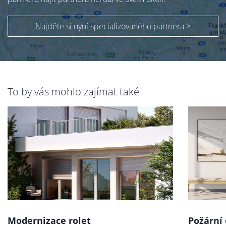
Najděte si nyní specializovaného partnera >
To by vás mohlo zajímat také
Modernizace rolet
Požární