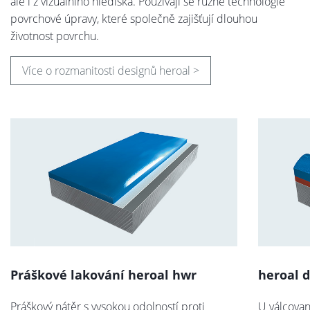
ale i z vizuálního hlediska. Používají se různé technologie
povrchové úpravy, které společně zajišťují dlouhou
životnost povrchu.
Více o rozmanitosti designů heroal >
Práškové lakování heroal hwr
heroal d
Práškový nátěr s vysokou odolností proti
U válcovaný