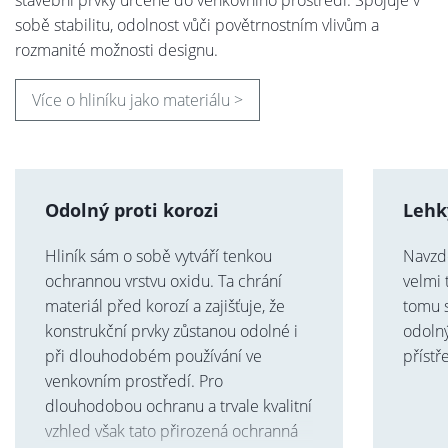
stavební prvky určené do venkovního prostředí. Spojuje v
sobě stabilitu, odolnost vůči povětrnostním vlivům a
rozmanité možnosti designu.
Více o hliníku jako materiálu >
Odolný proti korozi
Lehk
Hliník sám o sobě vytváří tenkou
Navzdo
ochrannou vrstvu oxidu. Ta chrání
velmi 
materiál před korozí a zajišťuje, že
tomu 
konstrukční prvky zůstanou odolné i
odolný
při dlouhodobém používání ve
přístř
venkovním prostředí. Pro
dlouhodobou ochranu a trvale kvalitní
vzhled však tato přirozená ochranná