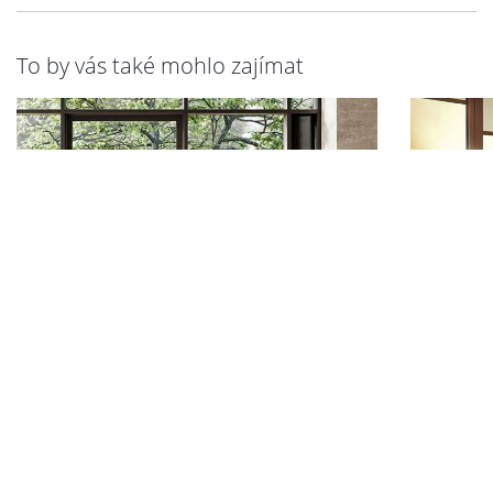
To by vás také mohlo zajímat
Okna
Vnější o