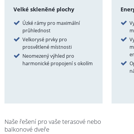
Velké skleněné plochy
Ener
Úzké rámy pro maximální
Vy
průhlednost
m
Velkorysé prvky pro
Vy
prosvětlené místnosti
m
e
Neomezený výhled pro
harmonické propojení s okolím
Op
n
Naše řešení pro vaše terasové nebo
balkonové dveře