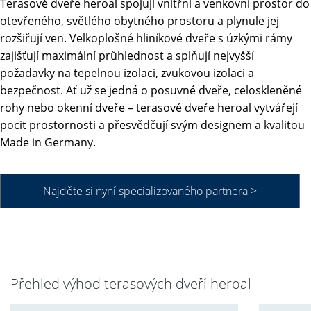
Terasové dveře heroal spojují vnitřní a venkovní prostor do
otevřeného, světlého obytného prostoru a plynule jej
rozšiřují ven. Velkoplošné hliníkové dveře s úzkými rámy
zajišťují maximální průhlednost a splňují nejvyšší
požadavky na tepelnou izolaci, zvukovou izolaci a
bezpečnost. Ať už se jedná o posuvné dveře, celoskleněné
rohy nebo okenní dveře – terasové dveře heroal vytvářejí
pocit prostornosti a přesvědčují svým designem a kvalitou
Made in Germany.
Najděte si nyní specializovaného partnera >
Přehled výhod terasových dveří heroal