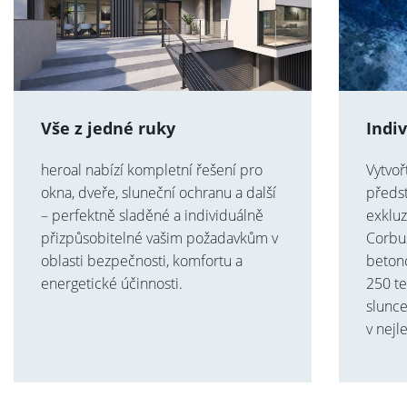
Vše z jedné ruky
Indi
heroal nabízí kompletní řešení pro
Vytvoř
okna, dveře, sluneční ochranu a další
předst
– perfektně sladěné a individuálně
exkluz
přizpůsobitelné vašim požadavkům v
Corbu
oblasti bezpečnosti, komfortu a
beton
energetické účinnosti.
250 te
slunc
v nejle