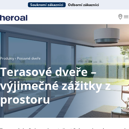
Soukromí zákazníci
Odborní zákazníci
Produkty
› Posuvné dveře
Terasové dveře –
výjimečné zážitky z
prostoru