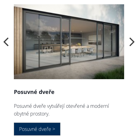
Posuvné dveře
Z
Posuvné dveře vytvářejí otevřené a moderní
Z
obytné prostory.
ov
Posuvné dveře >