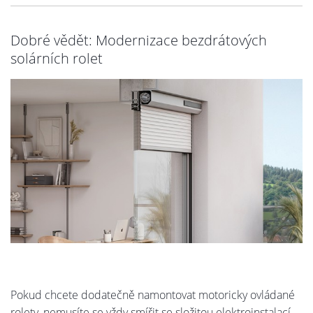
Dobré vědět: Modernizace bezdrátových
solárních rolet
Pokud chcete dodatečně namontovat motoricky ovládané
rolety, nemusíte se vždy smířit se složitou elektroinstalací.