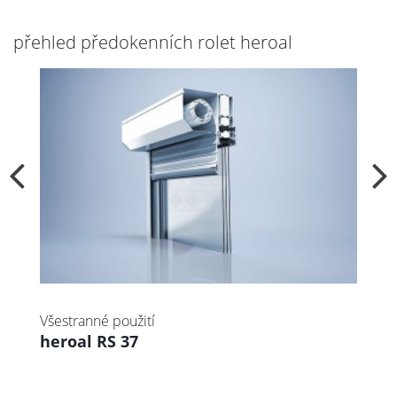
přehled předokenních rolet heroal
Všestranné použití
Zv
heroal RS 37
h