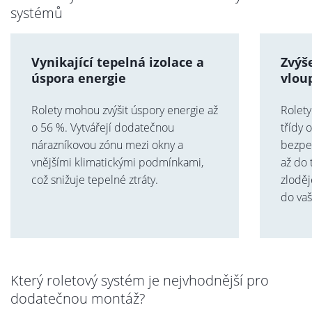
systémů
Vynikající tepelná izolace a
Zvýš
úspora energie
vlou
Rolety mohou zvýšit úspory energie až
Rolety
o 56 %. Vytvářejí dodatečnou
třídy 
nárazníkovou zónu mezi okny a
bezpe
vnějšími klimatickými podmínkami,
až do 
což snižuje tepelné ztráty.
zlodě
do va
Který roletový systém je nejvhodnější pro
dodatečnou montáž?