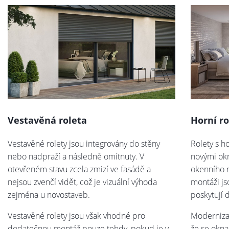
Vestavěná roleta
Horní ro
Vestavěné rolety jsou integrovány do stěny
Rolety s h
nebo nadpraží a následně omítnuty. V
novými ok
otevřeném stavu zcela zmizí ve fasádě a
okenního 
nejsou zvenčí vidět, což je vizuální výhoda
montáži js
zejména u novostaveb.
poskytují 
Vestavěné rolety jsou však vhodné pro
Moderniza
dodatečnou montáž pouze tehdy, pokud je v
že se okna