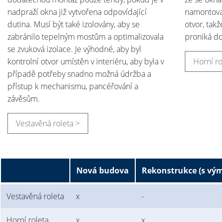
nadpraží okna již vytvořena odpovídající
namontova
dutina. Musí být také izolovány, aby se
otvor, tak
zabránilo tepelným mostům a optimalizovala
proniká do
se zvuková izolace. Je výhodné, aby byl
kontrolní otvor umístěn v interiéru, aby byla v
Horní ro
případě potřeby snadno možná údržba a
přístup k mechanismu, pancéřování a
závěsům.
Vestavěná roleta >
Nová budova
Rekonstrukce (s vý
Vestavěná roleta
x
-
Horní roleta
x
x