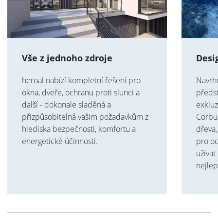
Vše z jednoho zdroje
Desi
heroal nabízí kompletní řešení pro
Navrh
okna, dveře, ochranu proti slunci a
předst
další - dokonale sladěná a
exkluz
přizpůsobitelná vašim požadavkům z
Corbu
hlediska bezpečnosti, komfortu a
dřeva,
energetické účinnosti.
pro o
užívat
nejlep