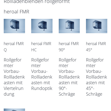
Rollladenblenden rollgeformt
heroal FMR
heroal FMR
heroal FMR
heroal FMR
heroal FMR
Q
HC
90°
45°
Rollgefor
Rollgefor
Rollgefor
Rollgefor
mter
mter
mter
mter
Vorbau-
Vorbau-
Vorbau-
Vorbau-
Rollladenk
Rollladenk
Rollladenk
Rollladenk
asten mit
asten mit
asten mit
asten mit
Viertelrun
Rundoptik
90°-
45°-
dung
Schräge
Schräge