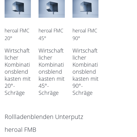
heroal FMC
heroal FMC
heroal FMC
20°
45°
90°
Wirtschaft
Wirtschaft
Wirtschaft
licher
licher
licher
Kombinati
Kombinati
Kombinati
onsblend
onsblend
onsblend
kasten mit
kasten mit
kasten mit
20°-
45°-
90°-
Schräge
Schräge
Schräge
Rollladenblenden Unterputz
heroal FMB