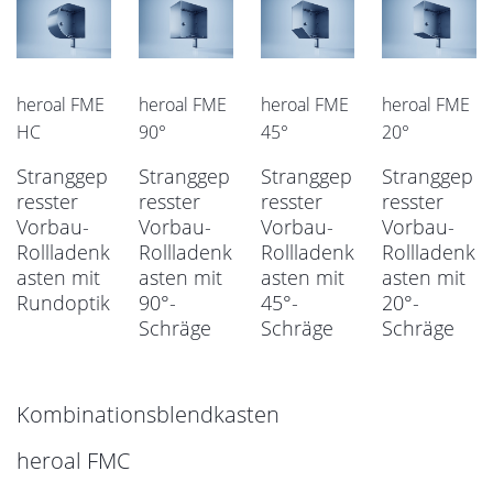
heroal FME
heroal FME
heroal FME
heroal FME
HC
90°
45°
20°
Stranggep
Stranggep
Stranggep
Stranggep
resster
resster
resster
resster
Vorbau-
Vorbau-
Vorbau-
Vorbau-
Rollladenk
Rollladenk
Rollladenk
Rollladenk
asten mit
asten mit
asten mit
asten mit
Rundoptik
90°-
45°-
20°-
Schräge
Schräge
Schräge
Kombinationsblendkasten
heroal FMC