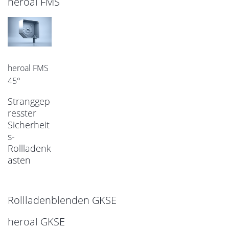
heroal FMS
heroal FMS
45°
Stranggep
resster
Sicherheit
s-
Rollladenk
asten
Rollladenblenden GKSE
heroal GKSE