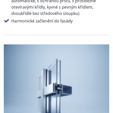
automatické, s ochranou prstů, s protiběžně
otevíravými křídly, kyvné s pevným křídlem,
dvoukřídlé bez středového sloupku)
Harmonické začlenění do fasády