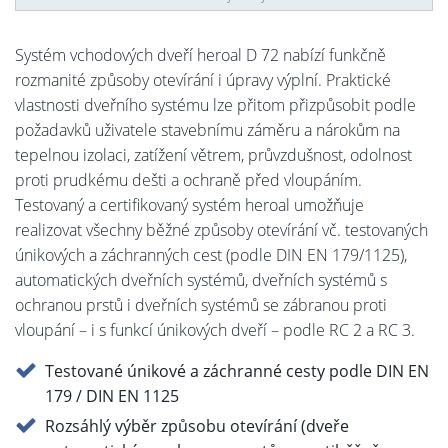
Systém vchodových dveří heroal D 72 nabízí funkčně
rozmanité způsoby otevírání i úpravy výplní. Praktické
vlastnosti dveřního systému lze přitom přizpůsobit podle
požadavků uživatele stavebnímu záměru a nárokům na
tepelnou izolaci, zatížení větrem, průvzdušnost, odolnost
proti prudkému dešti a ochraně před vloupáním.
Testovaný a certifikovaný systém heroal umožňuje
realizovat všechny běžné způsoby otevírání vč. testovaných
únikových a záchranných cest (podle DIN EN 179/1125),
automatických dveřních systémů, dveřních systémů s
ochranou prstů i dveřních systémů se zábranou proti
vloupání – i s funkcí únikových dveří – podle RC 2 a RC 3.
Testované únikové a záchranné cesty podle DIN EN
179 / DIN EN 1125
Rozsáhlý výběr způsobu otevírání (dveře