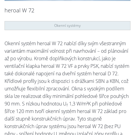
heroal W 72
Okenní systémy
Okenní systém heroal W 72 nabízí díky svým všestranným
variantám maximální volnost při navrhování – od plánování
až po výrobu. Kromě doplňkových konstrukcí, jako je
ventilační klapka heroal W 72 VF a prvky PSK, nabízí systém
také dokonalé napojení na dveřní systém heroal D 72.
Křídlové profily jsou k dispozici s drážkami SBN a KBN, což
umožňuje flexibilní zpracování. Okna s vysokým podílem
skla lze realizovat díky minimální pohledové šířce pouhých
90 mm. S nízkou hodnotou U
1,3 W/m²K při pohledové
f
šířce 120 mm tvoří okenní systém heroal W 72 základ pro
další stupně konstrukčních úprav. Tyto stupně
konstrukčních úprav systému jsou heroal W 72 (bez PU
pěny - snížení hodnoty U změnou izolační zóny profilu a