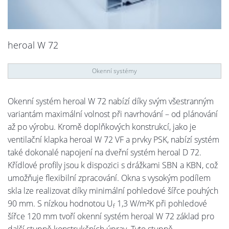
heroal W 72
Okenní systémy
Okenní systém heroal W 72 nabízí díky svým všestranným
variantám maximální volnost při navrhování – od plánování
až po výrobu. Kromě doplňkových konstrukcí, jako je
ventilační klapka heroal W 72 VF a prvky PSK, nabízí systém
také dokonalé napojení na dveřní systém heroal D 72.
Křídlové profily jsou k dispozici s drážkami SBN a KBN, což
umožňuje flexibilní zpracování. Okna s vysokým podílem
skla lze realizovat díky minimální pohledové šířce pouhých
90 mm. S nízkou hodnotou U
1,3 W/m²K při pohledové
f
šířce 120 mm tvoří okenní systém heroal W 72 základ pro
další stupně konstrukčních úprav. Tyto stupně