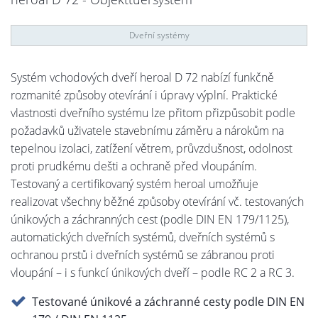
Dveřní systémy
Systém vchodových dveří heroal D 72 nabízí funkčně
rozmanité způsoby otevírání i úpravy výplní. Praktické
vlastnosti dveřního systému lze přitom přizpůsobit podle
požadavků uživatele stavebnímu záměru a nárokům na
tepelnou izolaci, zatížení větrem, průvzdušnost, odolnost
proti prudkému dešti a ochraně před vloupáním.
Testovaný a certifikovaný systém heroal umožňuje
realizovat všechny běžné způsoby otevírání vč. testovaných
únikových a záchranných cest (podle DIN EN 179/1125),
automatických dveřních systémů, dveřních systémů s
ochranou prstů i dveřních systémů se zábranou proti
vloupání – i s funkcí únikových dveří – podle RC 2 a RC 3.
Testované únikové a záchranné cesty podle DIN EN