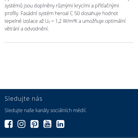
systémů jsou doplněny různými krycími a přítlačnými
profily. Fasádní systém heroal C 50 dosahuje hodnot
tepelné izolace až U
= 1,2 W/m²K a umožňuje optimální
f
větrání a odvodnění.
Sledujte nás
Sledujte naše kanály sociálních médií.