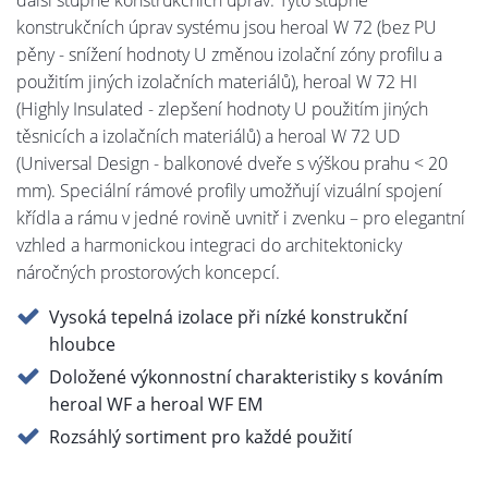
konstrukčních úprav systému jsou heroal W 72 (bez PU
pěny - snížení hodnoty U změnou izolační zóny profilu a
použitím jiných izolačních materiálů), heroal W 72 HI
(Highly Insulated - zlepšení hodnoty U použitím jiných
těsnicích a izolačních materiálů) a heroal W 72 UD
(Universal Design - balkonové dveře s výškou prahu < 20
mm). Speciální rámové profily umožňují vizuální spojení
křídla a rámu v jedné rovině uvnitř i zvenku – pro elegantní
vzhled a harmonickou integraci do architektonicky
náročných prostorových koncepcí.
Vysoká tepelná izolace při nízké konstrukční
hloubce
Doložené výkonnostní charakteristiky s kováním
heroal WF a heroal WF EM
Rozsáhlý sortiment pro každé použití