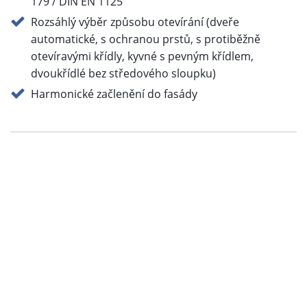
179 / DIN EN 1125
Rozsáhlý výběr způsobu otevírání (dveře
automatické, s ochranou prstů, s protiběžně
otevíravými křídly, kyvné s pevným křídlem,
dvoukřídlé bez středového sloupku)
Harmonické začlenění do fasády