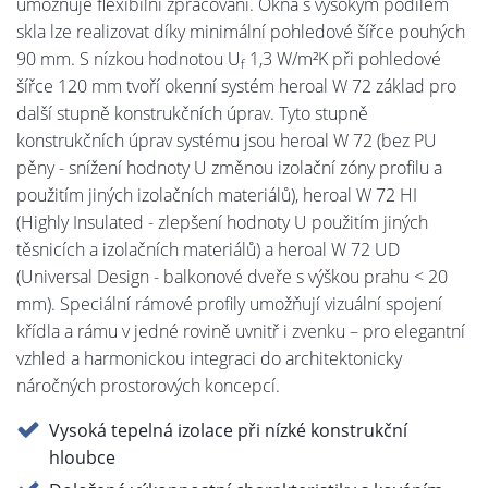
umožňuje flexibilní zpracování. Okna s vysokým podílem
skla lze realizovat díky minimální pohledové šířce pouhých
90 mm. S nízkou hodnotou U
1,3 W/m²K při pohledové
f
šířce 120 mm tvoří okenní systém heroal W 72 základ pro
další stupně konstrukčních úprav. Tyto stupně
konstrukčních úprav systému jsou heroal W 72 (bez PU
pěny - snížení hodnoty U změnou izolační zóny profilu a
použitím jiných izolačních materiálů), heroal W 72 HI
(Highly Insulated - zlepšení hodnoty U použitím jiných
těsnicích a izolačních materiálů) a heroal W 72 UD
(Universal Design - balkonové dveře s výškou prahu < 20
mm). Speciální rámové profily umožňují vizuální spojení
křídla a rámu v jedné rovině uvnitř i zvenku – pro elegantní
vzhled a harmonickou integraci do architektonicky
náročných prostorových koncepcí.
Vysoká tepelná izolace při nízké konstrukční
hloubce