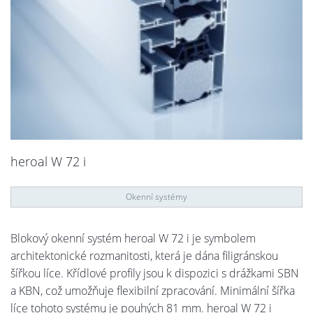
heroal W 72 i
Okenní systémy
Blokový okenní systém heroal W 72 i je symbolem
architektonické rozmanitosti, která je dána filigránskou
šířkou líce. Křídlové profily jsou k dispozici s drážkami SBN
a KBN, což umožňuje flexibilní zpracování. Minimální šířka
líce tohoto systému je pouhých 81 mm. heroal W 72 i