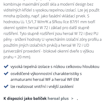
kombinuje maximální podíl skla a moderní design bez
viditelných křídel s vysokou tepelnou izolací. Lze jej použít
mnoha způsoby, např. jako fasádní vkládací prvek. S
hodnotou U
1,5/1,7 W/m²K a šířkou líce 87/91 mm tvoří
f
okenní systém heroal W 72 i základ pro další stupně
rozšíření. Tyto stupně rozšíření jsou heroal W 72 i (bez PU
pěny - snížení hodnoty U vynecháním izolační zóny profilu a
použitím jiných izolačních prvků) a heroal W 72 i UD
(univerzální provedení - blokové okenní dveře s výškou
prahu < 20 mm).
vysoká tepelná izolace s nízkou celkovou hloubkou
osvědčené výkonnostní charakteristiky s
armaturami heroal WF a heroal WF EM
lze realizovat vnitřní i vnější zasklení
K dispozici jako balíček
heroal plus
.