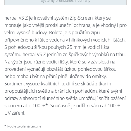
Systémy protisluneční ochrany
heroal VS Z je inovativní systém Zip-Screen, který se
montuje jako vnější protisluneční ochrana, a je vhodný i pro
velmi vysoké budovy. Roleta je s použitím zipu
připevněného k látce vedena v hliníkových vodících lištách.
S pohledovou šířkou pouhých 25 mm je vodicí lišta
systému heroal VS Z jedním ze špičkových výrobků na trhu.
Na výběr jsou různé vodicí lišty, které se v závislosti na
provedení vyznačují obzvlášť úzkou pohledovou šířkou,
nebo mohou být na přání plně uloženy do omítky.
Sortiment vysoce kvalitních textilií se skládá z tkanin
propouštějících světlo a bránících pohledům, které svými
odrazy a absorpcí slunečního světla umožňují snížit ozáření
sluncem až o 100 %*. Současně je odfiltrováno až 100 %
UV záření.
* Podle zvolené textilie.