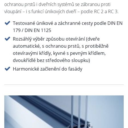
ochranou prstů i dveřních systémů se zábranou proti
vloupání – i s funkcí únikových dveří – podle RC 2 a RC 3.
Testované únikové a záchranné cesty podle DIN EN
179 / DIN EN 1125
Rozsáhlý výběr způsobu otevírání (dveře
automatické, s ochranou prstů, s protiběžně
otevíravými křídly, kyvné s pevným křídlem,
dvoukřídlé bez středového sloupku)
Harmonické začlenění do fasády