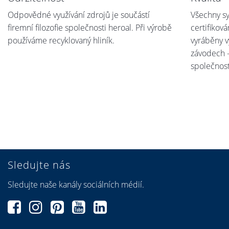
Odpovědné využívání zdrojů je součástí
Všechny s
firemní filozofie společnosti heroal. Při výrobě
certifikov
používáme recyklovaný hliník.
vyráběny 
závodech -
společnost
Sledujte nás
Sledujte naše kanály sociálních médií.