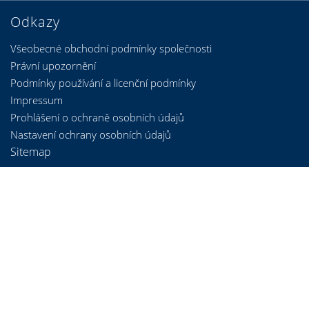
Odkazy
Všeobecné obchodní podmínky společnosti
Právní upozornění
Podmínky používání a licenční podmínky
Impressum
Prohlášení o ochraně osobních údajů
Nastavení ochrany osobních údajů
Sitemap
Kontakt
heroal - Johann Henkenjohann GmbH & Co. KG
Österwieher Str. 80
33415 Verl (Germany)
Tel.
+49 5246 507-0
info@heroal.de